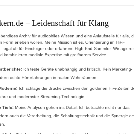
ern.de – Leidenschaft für Klang
lebendiges Archiv für audiophiles Wissen und eine Anlaufstelle für alle, d
en Form erleben wollen. Meine Mission ist es, Orientierung im HiFi-
– egal ob für Einsteiger oder erfahrene High-End-Sammler. Wir agiere
d kombinieren mediale Expertise mit greifbarem Service.
stberichte:
Ich teste Geräte unabhängig und kritisch. Kein Marketing-
ndern echte Hörerfahrungen in realen Wohnräumen.
Moderne:
Ich schlage die Brücke zwischen den goldenen HiFi-Zeiten d
ahre und modernster Streaming-Technologie.
 Tiefe:
Meine Analysen gehen ins Detail. Ich betrachte nicht nur das
dern auch die Verarbeitung, die Schaltungstechnik und die Synergie de
en.