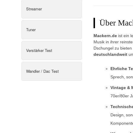
Streamer
Über Mack
Tuner
Mackern.de
ist ein 
Musik in ihrer reinst
Dschungel zu bieten 
Verstärker Test
deutschlandweit
un
Ehrliche Te
Wandler / Dac Test
Sprech, so
Vintage & 
70er/80er J
Technische
Design, son
Komponent