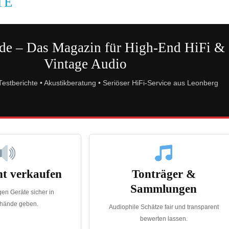
TE
de – Das Magazin für High-End HiFi &
Vintage Audio
stberichte • Akustikberatung • Seriöser HiFi-Service aus Leonberg
t verkaufen
Tonträger &
Sammlungen
gen Geräte sicher in
nhände geben.
Audiophile Schätze fair und transparent
bewerten lassen.