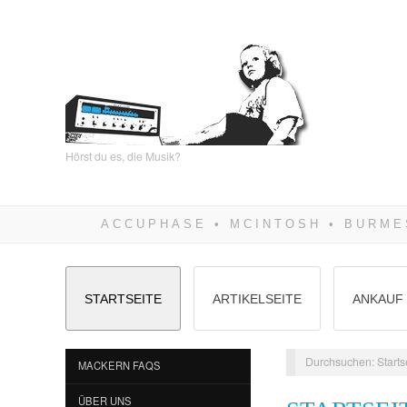
Hörst du es, die Musik?
STARTSEITE
ARTIKELSEITE
ANKAUF 
Durchsuchen:
Starts
MACKERN FAQS
ÜBER UNS