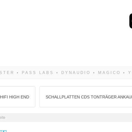
Wenn Du dich weigerst 
siegen! Und noch was: 
HIFI HIGH END
SCHALLPLATTEN CDS TONTRÄGER ANKAU
eite