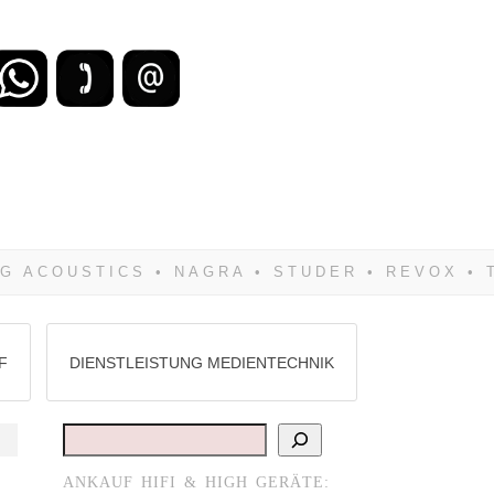
zu verlieren, wirst Du zwangsläufig
Hifi verkaufst Du am besten bei uns!
F
DIENSTLEISTUNG MEDIENTECHNIK
Suchen
ANKAUF HIFI & HIGH GERÄTE: