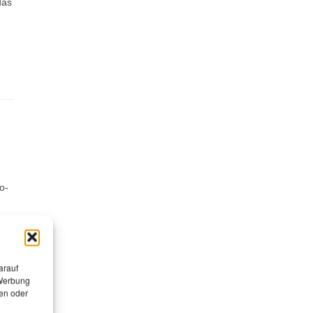
das
o-
arauf
 Werbung
en oder