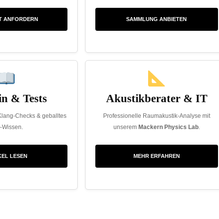
T ANFORDERN
SAMMLUNG ANBIETEN
n & Tests
Akustikberater & IT
Klang-Checks & geballtes
Professionelle Raumakustik-Analyse mit
i-Wissen.
unserem
Mackern Physics Lab
.
KEL LESEN
MEHR ERFAHREN