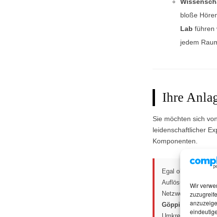
Wissenscha
bloße Hören
Lab
führen 
jedem Raum 
Ihre Anla
Sie möchten sich von 
leidenschaftlicher E
Komponenten.
Egal ob Einzelstück
Auflösung – ich bie
Wir verwe
Netzwerk sind wir
d
zuzugreife
anzuzeige
Göppingen, Münch
eindeutige
Umkreis von
200K