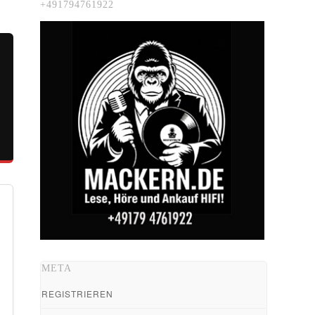
+491794761922
META
REGISTRIEREN