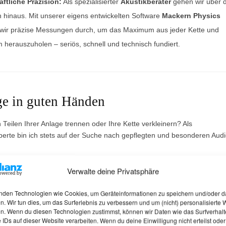
ftliche Präzision:
Als spezialisierter
Akustikberater
gehen wir über 
 hinaus. Mit unserer eigens entwickelten Software
Mackern Physics
wir präzise Messungen durch, um das Maximum aus jeder Kette und
herauszuholen – seriös, schnell und technisch fundiert.
ge in guten Händen
Teilen Ihrer Anlage trennen oder Ihre Kette verkleinern? Als
xperte bin ich stets auf der Suche nach gepflegten und besonderen Audi
Verwalte deine Privatsphäre
e, Raritäten aus der Blütezeit der Audiotechnik oder eine umfassende
te eine
seriöse, schnelle und kompetente Abwicklung
. Durch unser
nden Technologien wie Cookies, um Geräteinformationen zu speichern und/oder d
eutschlandweit
im Einsatz. Verstärkt finden Sie uns direkt in
Stuttgart,
n. Wir tun dies, um das Surferlebnis zu verbessern und um (nicht) personalisierte
n. Wenn du diesen Technologien zustimmst, können wir Daten wie das Surfverhalt
en, Düsseldorf, Berlin, Hamburg, Bremen, Köln
sowie im jeweiligen
 IDs auf dieser Website verarbeiten. Wenn du deine Einwilligung nicht erteilst oder
M
um diese Metropolen. So garantieren wir kurze Wege und eine persönliche