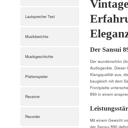
Vintag
Erfahr
Lautsprecher Test
Eleganz
Musikberichte
Der Sansui 8
Musikgeschichte
Der wunderschön über
Audiogeräte. Dieser 
Klangqualität aus, d
Plattenspieler
baugleich mit dem Sa
Frontplatte untersch
890 in einem ansprec
Receiver
Leistungsstä
Recorder
Mit einem Gewicht vo
der Sansui 890 defin