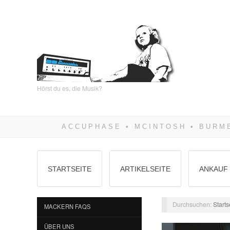
Hörst du es, die Musik?
STARTSEITE
ARTIKELSEITE
ANKAUF 
Durchsuchen:
Starts
MACKERN FAQS
ÜBER UNS