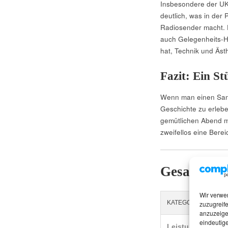
Insbesondere der UK
deutlich, was in der
Radiosender macht. D
auch Gelegenheits-Hör
hat, Technik und Äst
Fazit: Ein S
Wenn man einen Sansu
Geschichte zu erleben
gemütlichen Abend mi
zweifellos eine Bere
Gesamttabel
Wir verwe
KATEGORIE
zuzugreife
anzuzeige
eindeutige
Leistung (8