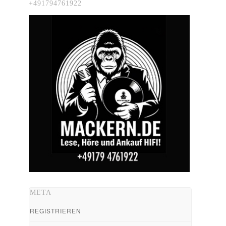
+491794761922
META
REGISTRIEREN