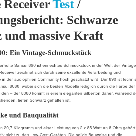
e Receiver
Test
/
ungsbericht: Schwarze
 und massive Kraft
90: Ein Vintage-Schmuckstück
holte Sansui 890 ist ein echtes Schmuckstück in der Welt der Vintage
Receiver zeichnet sich durch seine exzellente Verarbeitung und
ie in der audiophilen Community hoch geschätzt wird. Der 890 ist techni
nsui 8080, wobei sich die beiden Modelle lediglich durch die Farbe der
eiden – der 8080 kommt in einem eleganten Silberton daher, während d
henden, tiefen Schwarz gehalten ist.
rke und Bauqualität
n 20,7 Kilogramm und einer Leistung von 2 x 85 Watt an 8 Ohm gehört
itiv nicht zu den Low-Cost-Geräten. Die solide Bauweise und die