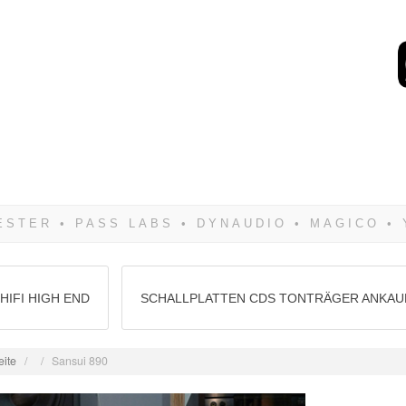
Wenn Du dich weigerst 
siegen! Und noch was: 
HIFI HIGH END
SCHALLPLATTEN CDS TONTRÄGER ANKAU
eite
/
/
Sansui 890