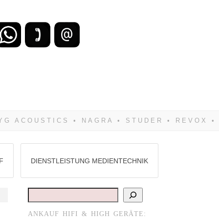
zu verlieren, wirst Du zwangsläufig
Hifi verkaufst Du am besten bei uns!
F
DIENSTLEISTUNG MEDIENTECHNIK
Suchen
ANKAUF HIFI & HIGH GERÄTE: