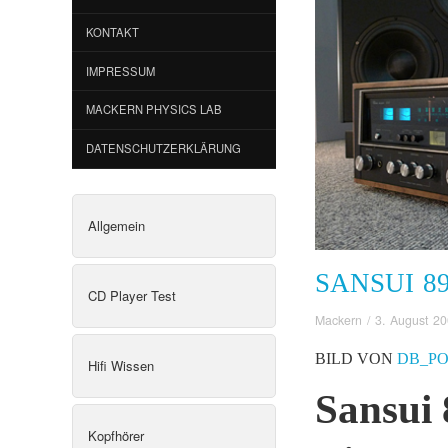
KONTAKT
IMPRESSUM
MACKERN PHYSICS LAB
DATENSCHUTZERKLÄRUNG
Allgemein
SANSUI 8
CD Player Test
Mackern
/
3. August 2
BILD VON
DB_P
Hifi Wissen
Sansui 
Kopfhörer