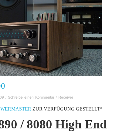
90
009
/
Schreibe einen Kommentar
/
Receiver
OWERMASTER
ZUR VERFÜGUNG GESTELLT*
890 / 8080 High End