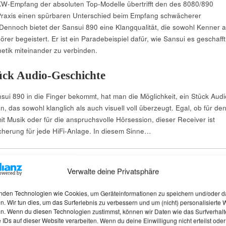
W-Empfang der absoluten Top-Modelle übertrifft den des 8080/890
 Praxis einen spürbaren Unterschied beim Empfang schwächerer
ennoch bietet der Sansui 890 eine Klangqualität, die sowohl Kenner a
er begeistert. Er ist ein Paradebeispiel dafür, wie Sansui es geschafft
hetik miteinander zu verbinden.
tück Audio-Geschichte
i 890 in die Finger bekommt, hat man die Möglichkeit, ein Stück Audi
, das sowohl klanglich als auch visuell voll überzeugt. Egal, ob für de
t Musik oder für die anspruchsvolle Hörsession, dieser Receiver ist
icherung für jede HiFi-Anlage. In diesem Sinne…
le – Sansui 890 / 8080
Verwalte deine Privatsphäre
nden Technologien wie Cookies, um Geräteinformationen zu speichern und/oder d
MERKMAL
DATEN / BESCHREIBUNG
n. Wir tun dies, um das Surferlebnis zu verbessern und um (nicht) personalisierte
n. Wenn du diesen Technologien zustimmst, können wir Daten wie das Surfverhalt
 IDs auf dieser Website verarbeiten. Wenn du deine Einwilligung nicht erteilst oder
Dauerleistung
2 x 90 Watt (20 – 20.000 Hz)