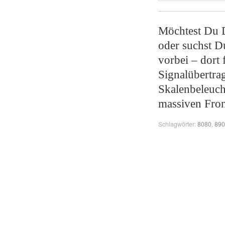
Möchtest Du D
oder suchst D
vorbei – dort
Signalübertra
Skalenbeleuch
massiven Fron
Schlagwörter:
8080
,
890