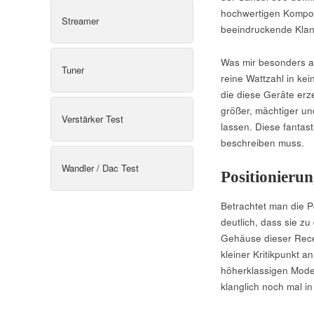
hochwertigen Kompone
Streamer
beeindruckende Klang
Was mir besonders an
Tuner
reine Wattzahl in ke
die diese Geräte erz
größer, mächtiger u
Verstärker Test
lassen. Diese fantas
beschreiben muss.
Wandler / Dac Test
Positionieru
Betrachtet man die P
deutlich, dass sie z
Gehäuse dieser Recei
kleiner Kritikpunkt 
höherklassigen Mode
klanglich noch mal in