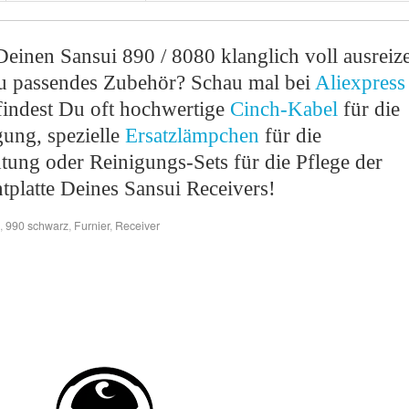
einen Sansui 890 / 8080 klanglich voll ausreiz
u passendes Zubehör? Schau mal bei
Aliexpress
 findest Du oft hochwertige
Cinch-Kabel
für die
gung, spezielle
Ersatzlämpchen
für die
tung oder Reinigungs-Sets für die Pflege der
tplatte Deines Sansui Receivers!
,
990 schwarz
,
Furnier
,
Receiver