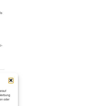
ls
o-
n
arauf
 Werbung
en oder