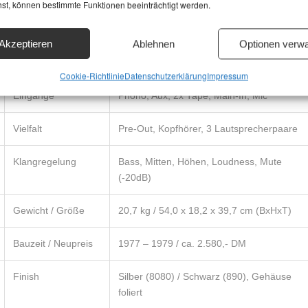
hst, können bestimmte Funktionen beeinträchtigt werden.
(RMS)
Akzeptieren
Ablehnen
Optionen verwa
Frequenzgang /
5 Hz – 45.000 Hz (IHF) / 0,2 %
THD
Cookie-Richtlinie
Datenschutzerklärung
Impressum
Eingänge
Phono, Aux, 2x Tape, Main-In, Mic
Vielfalt
Pre-Out, Kopfhörer, 3 Lautsprecherpaare
Klangregelung
Bass, Mitten, Höhen, Loudness, Mute
(-20dB)
Gewicht / Größe
20,7 kg / 54,0 x 18,2 x 39,7 cm (BxHxT)
Bauzeit / Neupreis
1977 – 1979 / ca. 2.580,- DM
Finish
Silber (8080) / Schwarz (890), Gehäuse
foliert