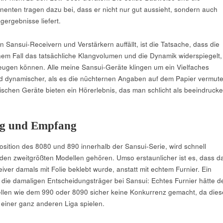
nten tragen dazu bei, dass er nicht nur gut aussieht, sondern auch
ergebnisse liefert.
 Sansui-Receivern und Verstärkern auffällt, ist die Tatsache, dass die
inem Fall das tatsächliche Klangvolumen und die Dynamik widerspiegelt,
eugen können. Alle meine Sansui-Geräte klingen um ein Vielfaches
nd dynamischer, als es die nüchternen Angaben auf dem Papier vermut
tischen Geräte bieten ein Hörerlebnis, das man schlicht als beeindruck
ng und Empfang
osition des 8080 und 890 innerhalb der Sansui-Serie, wird schnell
u den zweitgrößten Modellen gehören. Umso erstaunlicher ist es, dass d
ver damals mit Folie beklebt wurde, anstatt mit echtem Furnier. Ein
an die damaligen Entscheidungsträger bei Sansui: Echtes Furnier hätte d
llen wie dem 990 oder 8090 sicher keine Konkurrenz gemacht, da dies
 einer ganz anderen Liga spielen.