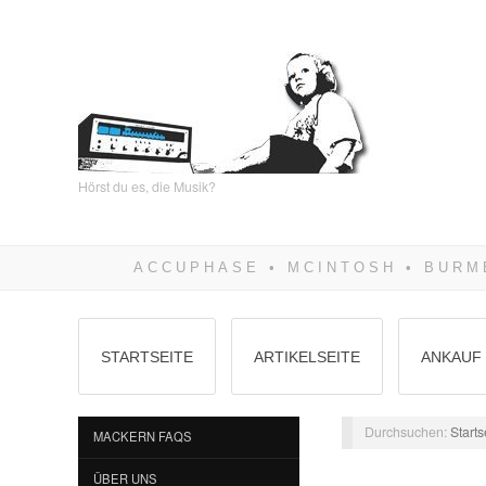
Hörst du es, die Musik?
STARTSEITE
ARTIKELSEITE
ANKAUF 
Durchsuchen:
Starts
MACKERN FAQS
ÜBER UNS