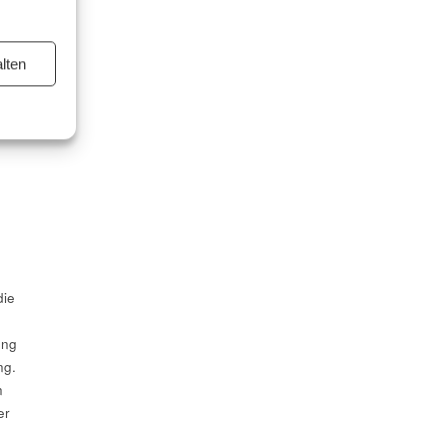
lten
die
ung
ng.
n
er