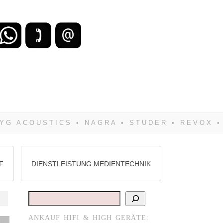
zu verlieren, wirst Du zwangsläufig
Hifi verkaufst Du am besten bei uns!
F
DIENSTLEISTUNG MEDIENTECHNIK
Suchen
ANKAUF HIFI & HIGH GERÄTE:
st