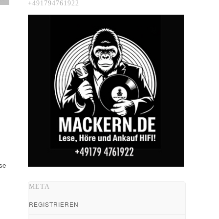
+491794761922
se
n
META
REGISTRIEREN