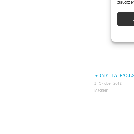
zurückzie
SONY TA FA5E
2. Oktober 2012
Mackern