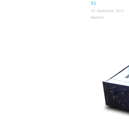
S1
12. September 2012
Mackern