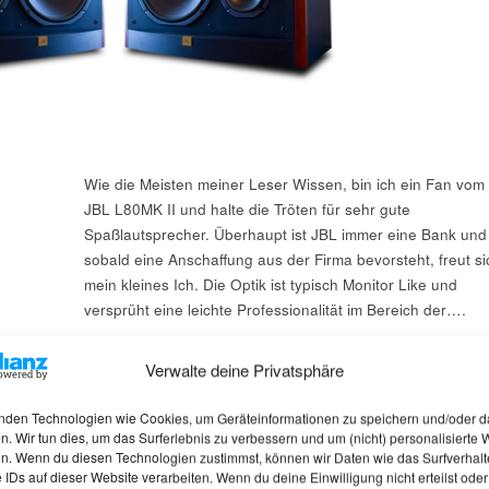
Wie die Meisten meiner Leser Wissen, bin ich ein Fan vom
JBL L80MK II und halte die Tröten für sehr gute
Spaßlautsprecher. Überhaupt ist JBL immer eine Bank und
sobald eine Anschaffung aus der Firma bevorsteht, freut si
mein kleines Ich. Die Optik ist typisch Monitor Like und
versprüht eine leichte Professionalität im Bereich der….
Verstärker Te
Verwalte deine Privatsphäre
nden Technologien wie Cookies, um Geräteinformationen zu speichern und/oder d
n. Wir tun dies, um das Surferlebnis zu verbessern und um (nicht) personalisierte
n. Wenn du diesen Technologien zustimmst, können wir Daten wie das Surfverhalt
 IDs auf dieser Website verarbeiten. Wenn du deine Einwilligung nicht erteilst oder