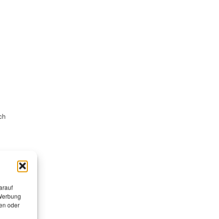
ch
st
arauf
 Werbung
en oder