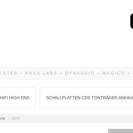
Wenn Du dich weigerst 
siegen! Und noch was: 
HIFI HIGH END
SCHALLPLATTEN CDS TONTRÄGER ANKAU
eite
/
2012
Verstärker Te