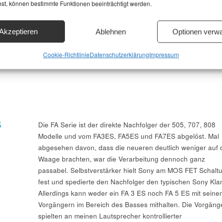
hst, können bestimmte Funktionen beeinträchtigt werden.
Akzeptieren
Ablehnen
Optionen verwa
Cookie-Richtlinie
Datenschutzerklärung
Impressum
S
Die FA Serie ist der direkte Nachfolger der 505, 707, 808
Modelle und vom FA3ES, FA5ES und FA7ES abgelöst. Mal
abgesehen davon, dass die neueren deutlich weniger auf 
Waage brachten, war die Verarbeitung dennoch ganz
passabel. Selbstverstärker hielt Sony am MOS FET Schalt
fest und spedierte den Nachfolger den typischen Sony Kla
Allerdings kann weder ein FA 3 ES noch FA 5 ES mit seine
Vorgängern im Bereich des Basses mithalten. Die Vorgäng
spielten an meinen Lautsprecher kontrollierter