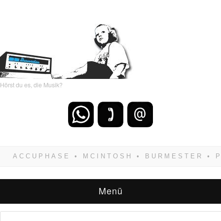
Hörst du es, die Musik?
Wenn Du dich weigerst zu verlieren, wirst Du
zwangsläufig siegen! Und noch was: Hifi
verkaufst Du am besten bei uns!
Menü