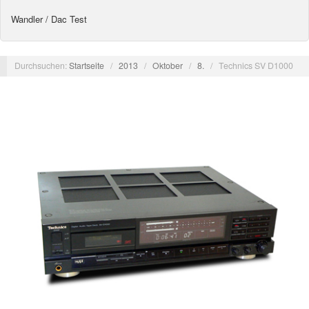
Wandler / Dac Test
Durchsuchen:
Startseite
/
2013
/
Oktober
/
8.
/
Technics SV D1000