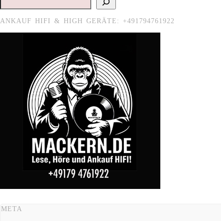
ANKAUF HIFI & HIGH GERÄTE: +491794761922
META