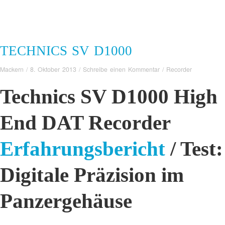
TECHNICS SV D1000
Mackern
/
8. Oktober 2013
/
Schreibe einen Kommentar
/
Recorder
Technics SV D1000 High
End DAT Recorder
Erfahrungsbericht
/ Test:
Digitale Präzision im
Panzergehäuse