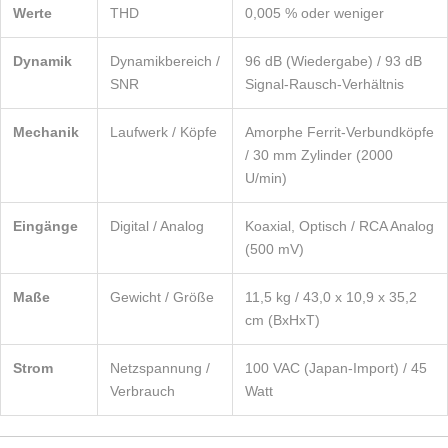
Werte
THD
0,005 % oder weniger
Dynamik
Dynamikbereich /
96 dB (Wiedergabe) / 93 dB
SNR
Signal-Rausch-Verhältnis
Mechanik
Laufwerk / Köpfe
Amorphe Ferrit-Verbundköpfe
/ 30 mm Zylinder (2000
U/min)
Eingänge
Digital / Analog
Koaxial, Optisch / RCA Analog
(500 mV)
Maße
Gewicht / Größe
11,5 kg / 43,0 x 10,9 x 35,2
cm (BxHxT)
Strom
Netzspannung /
100 VAC (Japan-Import) / 45
Verbrauch
Watt