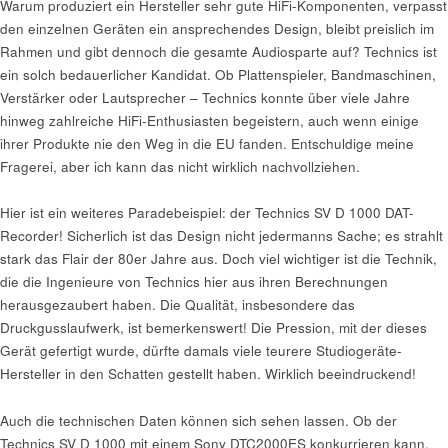
Warum produziert ein Hersteller sehr gute HiFi-Komponenten, verpasst
den einzelnen Geräten ein ansprechendes Design, bleibt preislich im
Rahmen und gibt dennoch die gesamte Audiosparte auf? Technics ist
ein solch bedauerlicher Kandidat. Ob Plattenspieler, Bandmaschinen,
Verstärker oder Lautsprecher – Technics konnte über viele Jahre
hinweg zahlreiche HiFi-Enthusiasten begeistern, auch wenn einige
ihrer Produkte nie den Weg in die EU fanden. Entschuldige meine
Fragerei, aber ich kann das nicht wirklich nachvollziehen.
Hier ist ein weiteres Paradebeispiel: der Technics SV D 1000 DAT-
Recorder! Sicherlich ist das Design nicht jedermanns Sache; es strahlt
stark das Flair der 80er Jahre aus. Doch viel wichtiger ist die Technik,
die die Ingenieure von Technics hier aus ihren Berechnungen
herausgezaubert haben. Die Qualität, insbesondere das
Druckgusslaufwerk, ist bemerkenswert! Die Pression, mit der dieses
Gerät gefertigt wurde, dürfte damals viele teurere Studiogeräte-
Hersteller in den Schatten gestellt haben. Wirklich beeindruckend!
Auch die technischen Daten können sich sehen lassen. Ob der
Technics SV D 1000 mit einem Sony DTC2000ES konkurrieren kann,