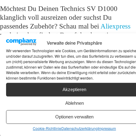
Möchtest Du Deinen Technics SV D1000
klanglich voll ausreizen oder suchst Du
passendes Zubehör? Schau mal bei
Aliexpress
vorbei – dort findest Du oft hochwertige
Verwalte deine Privatsphäre
digitale Koaxial- und Optikkabel
für die
Wir verwenden Technologien wie Cookies, um Geräteinformationen zu speich
verlustfreie Signalübertragung, spezielle
DAT-
und/oder darauf zuzugreifen. Wir tun dies, um das Surferlebnis zu verbessern 
Reinigungstapes
für die Pflege der amorphen
um (nicht) personalisierte Werbung anzuzeigen. Wenn du diesen Technologie
zustimmst, können wir Daten wie das Surfverhalten oder eindeutige IDs auf die
Ferrit-Köpfe oder Reinigungs-Sets für die
Website verarbeiten. Wenn du deine Einwilligung nicht erteilst oder zurückziehs
können bestimmte Funktionen beeinträchtigt werden.
Pflege der Front Deines Technics Recorders!
Akzeptieren
Schlagwörter:
DAT Recorder
,
High End
,
Technics
Ablehnen
Optionen verwalten
Cookie-Richtlinie
Datenschutzerklärung
Impressum