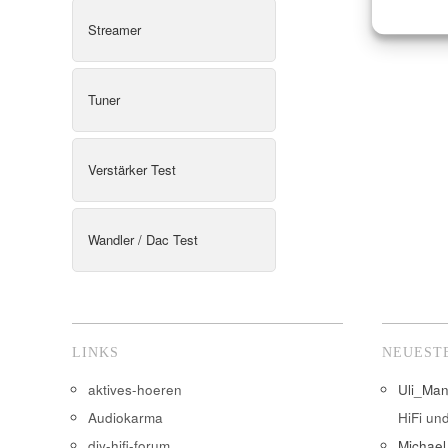
Streamer
Tuner
Verstärker Test
Wandler / Dac Test
LINKS
NEUEST
aktives-hoeren
Uli_Ma
Audiokarma
HiFi un
diy-hifi-forum
Michael