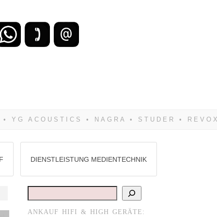
zu verlieren, wirst Du zwangsläufig
Hifi verkaufst Du am besten bei uns!
F
DIENSTLEISTUNG MEDIENTECHNIK
Suchen
ANKAUF HIFI & HIGH GERÄTE:
st