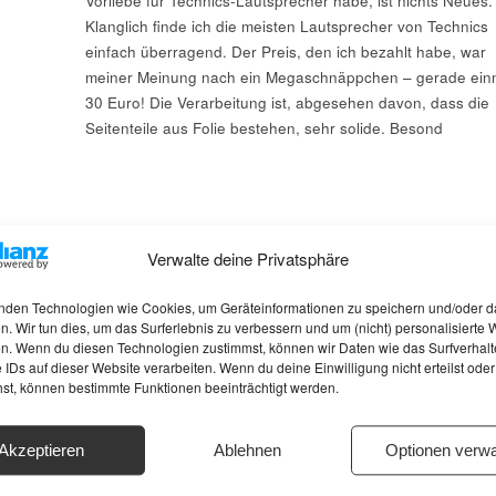
Vorliebe für Technics-Lautsprecher habe, ist nichts Neues.
Klanglich finde ich die meisten Lautsprecher von Technics
einfach überragend. Der Preis, den ich bezahlt habe, war
meiner Meinung nach ein Megaschnäppchen – gerade ein
30 Euro! Die Verarbeitung ist, abgesehen davon, dass die
Seitenteile aus Folie bestehen, sehr solide. Besond
Verwalte deine Privatsphäre
nden Technologien wie Cookies, um Geräteinformationen zu speichern und/oder d
n. Wir tun dies, um das Surferlebnis zu verbessern und um (nicht) personalisierte
n. Wenn du diesen Technologien zustimmst, können wir Daten wie das Surfverhalt
 IDs auf dieser Website verarbeiten. Wenn du deine Einwilligung nicht erteilst oder
hst, können bestimmte Funktionen beeinträchtigt werden.
Akzeptieren
Ablehnen
Optionen verwa