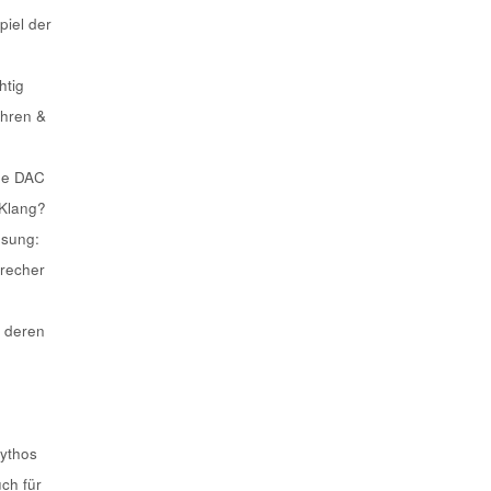
piel der
htig
ahren &
he DAC
 Klang?
ösung:
recher
 deren
Mythos
uch für