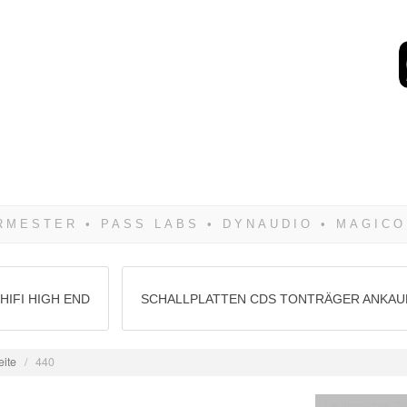
Wenn Du dich weigerst 
siegen! Und noch was: 
HIFI HIGH END
SCHALLPLATTEN CDS TONTRÄGER ANKAU
eite
/
440
Lautsprecher Te