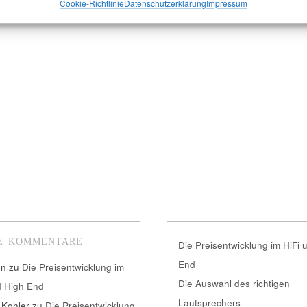
Cookie-Richtlinie
Datenschutzerklärung
Impressum
E KOMMENTARE
Die Preisentwicklung im HiFi 
End
nn
zu
Die Preisentwicklung im
Die Auswahl des richtigen
d High End
Lautsprechers
 Kohler
zu
Die Preisentwicklung