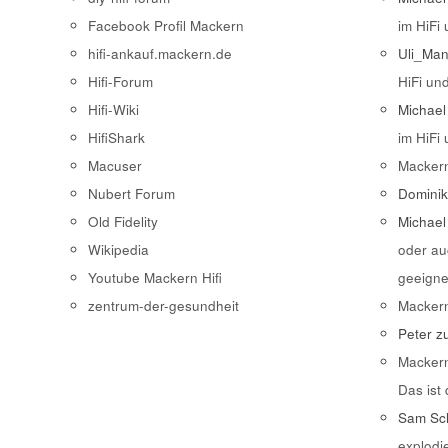
Facebook Profil Mackern
im HiFi
hifi-ankauf.mackern.de
Uli_Ma
Hifi-Forum
HiFi un
Hifi-Wiki
Michael
HifiShark
im HiFi
Macuser
Macker
Nubert Forum
Domini
Old Fidelity
Michael
Wikipedia
oder au
Youtube Mackern Hifi
geeigne
zentrum-der-gesundheit
Macker
Peter
z
Macker
Das ist
Sam Sch
explodi