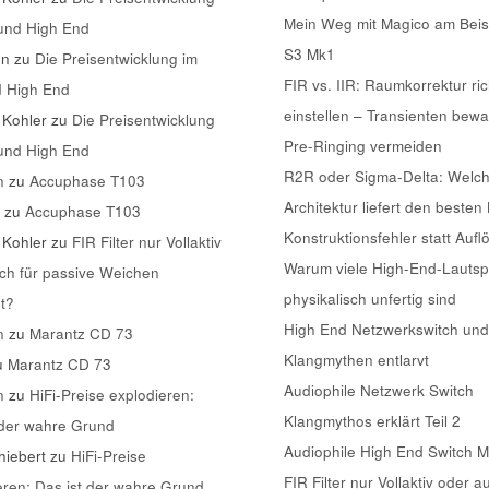
Mein Weg mit Magico am Beis
 und High End
S3 Mk1
nn
zu
Die Preisentwicklung im
FIR vs. IIR: Raumkorrektur ric
d High End
einstellen – Transienten bew
 Kohler
zu
Die Preisentwicklung
Pre-Ringing vermeiden
 und High End
R2R oder Sigma-Delta: Welc
n
zu
Accuphase T103
Architektur liefert den besten
k
zu
Accuphase T103
Konstruktionsfehler statt Aufl
 Kohler
zu
FIR Filter nur Vollaktiv
Warum viele High-End-Lautsp
ch für passive Weichen
physikalisch unfertig sind
t?
High End Netzwerkswitch und
n
zu
Marantz CD 73
Klangmythen entlarvt
u
Marantz CD 73
Audiophile Netzwerk Switch
n
zu
HiFi-Preise explodieren:
Klangmythos erklärt Teil 2
 der wahre Grund
Audiophile High End Switch 
iebert
zu
HiFi-Preise
FIR Filter nur Vollaktiv oder a
eren: Das ist der wahre Grund