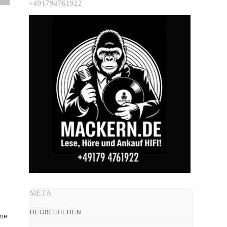
+491794761922
META
REGISTRIEREN
ine