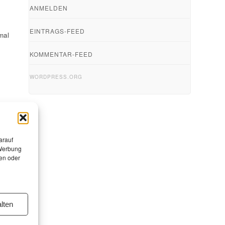
ANMELDEN
EINTRAGS-FEED
mal
KOMMENTAR-FEED
WORDPRESS.ORG
arauf
 Werbung
en oder
lten