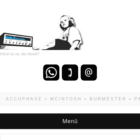
Hörst du es, die Musik?
Wenn Du dich weigerst zu verlieren, wirst Du
zwangsläufig siegen! Und noch was: Hifi
verkaufst Du am besten bei uns!
Menü