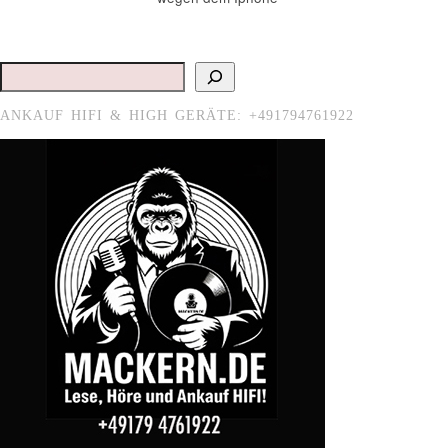
Suchen
ANKAUF HIFI & HIGH GERÄTE: +491794761922