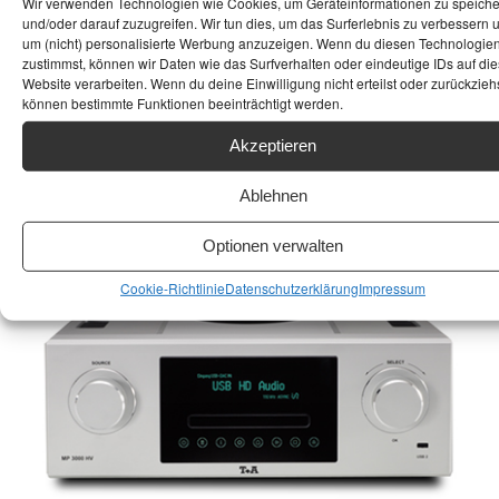
Wir verwenden Technologien wie Cookies, um Geräteinformationen zu speich
absolut Analog gepolt aber im Zeitalter von
und/oder darauf zuzugreifen. Wir tun dies, um das Surferlebnis zu verbessern 
um (nicht) personalisierte Werbung anzuzeigen. Wenn du diesen Technologie
Apple- Musik, Spotify, Tidal und Co kann sich
zustimmst, können wir Daten wie das Surfverhalten oder eindeutige IDs auf die
kaum dem Fortschritt entziehen. Und ganz
Website verarbeiten. Wenn du deine Einwilligung nicht erteilst oder zurückziehs
unter uns: Wer einmal im Genuss von Spotify
können bestimmte Funktionen beeinträchtigt werden.
ist, der hört Schallplatte und CDs nur noch für
Akzeptieren
besondere Tage. Ganz in meiner Nähe
befindet sich eine…..
Ablehnen
Streamer
Optionen verwalten
Cookie-Richtlinie
Datenschutzerklärung
Impressum