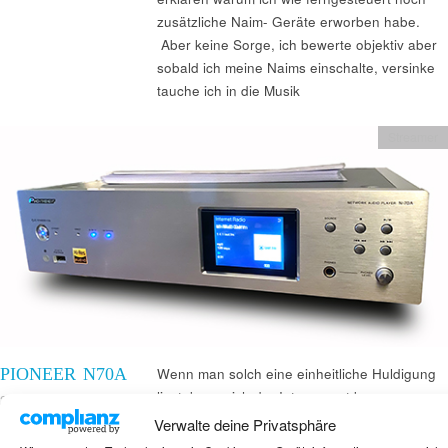
zusätzliche Naim- Geräte erworben habe.
Aber keine Sorge, ich bewerte objektiv aber
sobald ich meine Naims einschalte, versinke
tauche ich in die Musik
Streamer
PIONEER N70A
Wenn man solch eine einheitliche Huldigung
liest, kann sich der Interessent kaum
25. März 2020
entziehen und erwirbt sich solch ein Gerät.
Verwalte deine Privatsphäre
Mackern
Wie die meisten meiner Leser Wissen, bin ich