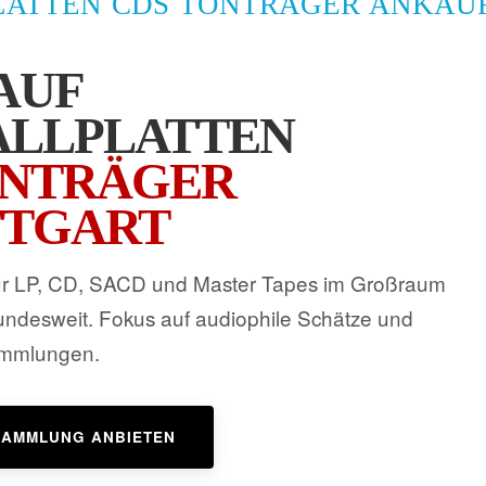
LATTEN CDS TONTRÄGER ANKAU
AUF
ALLPLATTEN
NTRÄGER
TTGART
für LP, CD, SACD und Master Tapes im Großraum
bundesweit. Fokus auf audiophile Schätze und
ammlungen.
SAMMLUNG ANBIETEN