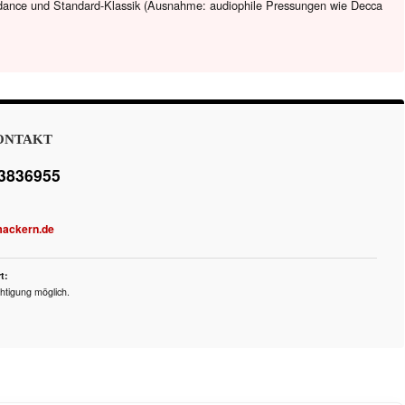
dance und Standard-Klassik (Ausnahme: audiophile Pressungen wie Decca
ONTAKT
 3836955
mackern.de
t:
htigung möglich.