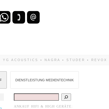
zu verlieren, wirst Du zwangsläufig
Hifi verkaufst Du am besten bei uns!
F
DIENSTLEISTUNG MEDIENTECHNIK
Suchen
ANKAUF HIFI & HIGH GERÄTE: