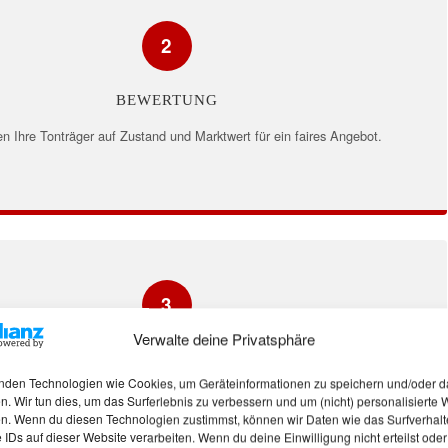
2
BEWERTUNG
en Ihre Tonträger auf Zustand und Marktwert für ein faires Angebot.
3
Verwalte deine Privatsphäre
ABWICKLUNG
nden Technologien wie Cookies, um Geräteinformationen zu speichern und/oder d
bholung vor Ort oder organisierter Versand bei bundesweiten Angeboten.
n. Wir tun dies, um das Surferlebnis zu verbessern und um (nicht) personalisierte
n. Wenn du diesen Technologien zustimmst, können wir Daten wie das Surfverhalt
 IDs auf dieser Website verarbeiten. Wenn du deine Einwilligung nicht erteilst oder