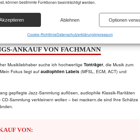
hst, können bestimmte Funktionen beeinträchtigt werden.
Akzeptieren
Ablehnen
Optionen verwa
Cookie-Richtlinie
Datenschutzerklärung
Impressum
GS-ANKAUF VON FACHMANN
icher Musikliebhaber suche ich hochwertige
Tonträger
, die Musik zum
Mein Fokus liegt auf
audiophilen Labels
(MFSL, ECM, ACT) und
lang gepflegte Jazz-Sammlung auflösen, audiophile Klassik-Raritäten
e CD-Sammlung verkleinern wollen – bei mackern.de sind Ihre Schätze
Händen.
KAUF VON: