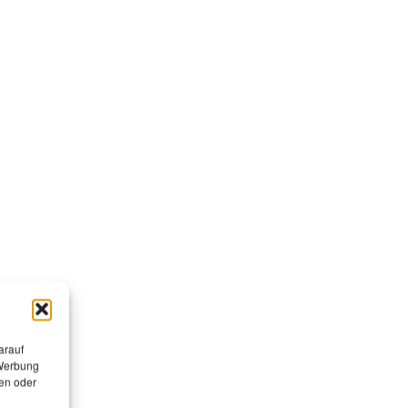
arauf
 Werbung
en oder