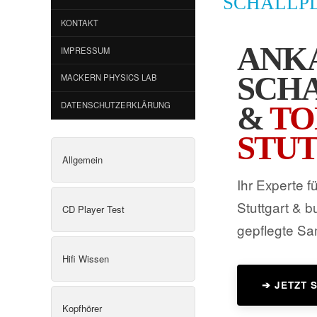
SCHALLP
KONTAKT
ANK
IMPRESSUM
SCH
MACKERN PHYSICS LAB
DATENSCHUTZERKLÄRUNG
&
TO
STU
Allgemein
Ihr Experte 
Stuttgart & 
CD Player Test
gepflegte S
Hifi Wissen
➔ JETZT 
Kopfhörer