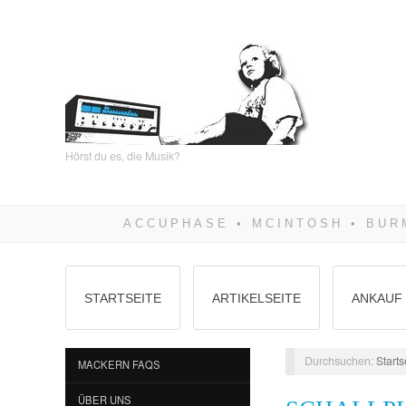
Hörst du es, die Musik?
STARTSEITE
ARTIKELSEITE
ANKAUF 
Durchsuchen:
Starts
MACKERN FAQS
ÜBER UNS