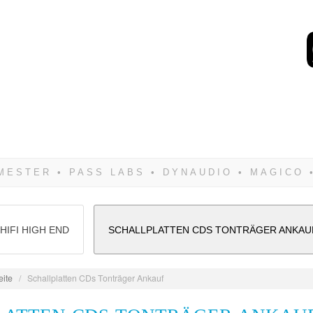
Wenn Du dich weigerst 
siegen! Und noch was: 
HIFI HIGH END
SCHALLPLATTEN CDS TONTRÄGER ANKAU
eite
/
Schallplatten CDs Tonträger Ankauf