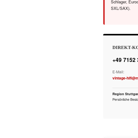
Schlager, Euro
SXL/SAX).
DIREKT-K
+49 7152
E-Mail:
vintage-hifi@
Region Stuttgar
Persönliche Besic