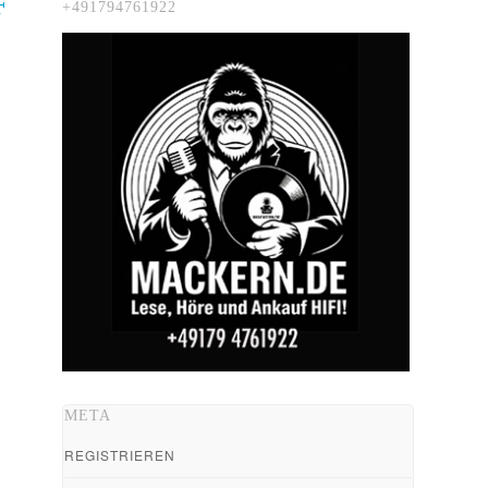
F
+491794761922
META
REGISTRIEREN