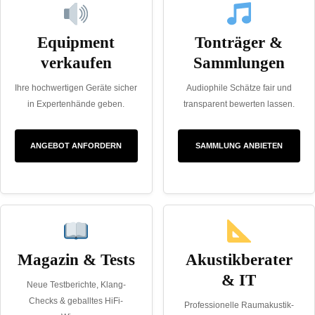
Equipment
Tonträger &
verkaufen
Sammlungen
Ihre hochwertigen Geräte sicher
Audiophile Schätze fair und
in Expertenhände geben.
transparent bewerten lassen.
ANGEBOT ANFORDERN
SAMMLUNG ANBIETEN
Magazin & Tests
Akustikberater
& IT
Neue Testberichte, Klang-
Checks & geballtes HiFi-
Professionelle Raumakustik-