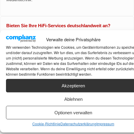
Bieten Sie Ihre HiFi-Services deutschlandweit an?
Verwalte deine Privatsphäre
Ja. Von unserem Standort in Leonberg bei Stuttgart aus agieren wir
deutschlandweit. Besonders präsent und schnell vor Ort sind wir in
Wir verwenden Technologien wie Cookies, um Geräteinformationen zu speich
Stuttgart, Göppingen, München, Düsseldorf, Berlin, Hamburg,
und/oder darauf zuzugreifen. Wir tun dies, um das Surferlebnis zu verbessern 
Bremen, Köln und im jeweiligen Umkreis von 200KM.
um (nicht) personalisierte Werbung anzuzeigen. Wenn du diesen Technologie
zustimmst, können wir Daten wie das Surfverhalten oder eindeutige IDs auf die
Website verarbeiten. Wenn du deine Einwilligung nicht erteilst oder zurückziehs
können bestimmte Funktionen beeinträchtigt werden.
Was zeichnet die Expertise von Mackern.de aus?
Akzeptieren
Als spezialisierter
Akustikberater
gehen wir über das bloße Hören
Ablehnen
hinaus. Wir nutzen für Analysen das von uns eigens entwickelte
Mackern Physics Lab
, um Räume akustisch zu perfektionieren.
Optionen verwalten
Dieser wissenschaftliche Ansatz garantiert eine seriöse Beratung, die
deutschlandweit geschätzt wird.
Cookie-Richtlinie
Datenschutzerklärung
Impressum