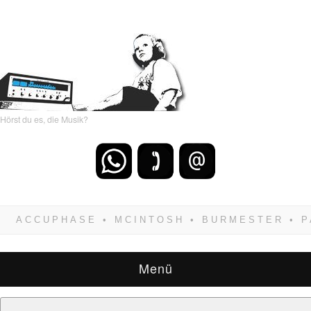
Hörst du es, die Musik?
Wenn Du dich weigerst zu verlieren, wirst Du
zwangsläufig siegen! Und noch was: Hifi
verkaufst Du am besten bei uns!
Menü