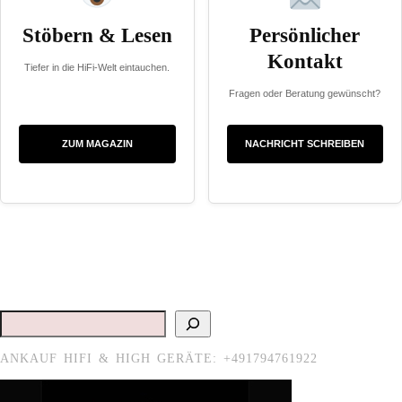
Stöbern & Lesen
Persönlicher
Kontakt
Tiefer in die HiFi-Welt eintauchen.
Fragen oder Beratung gewünscht?
ZUM MAGAZIN
NACHRICHT SCHREIBEN
Suchen
ANKAUF HIFI & HIGH GERÄTE: +491794761922