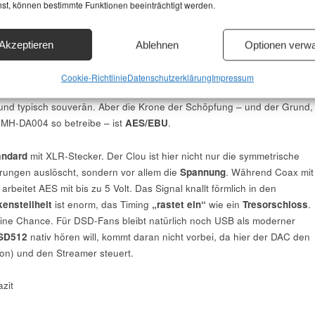
hst, können bestimmte Funktionen beeinträchtigt werden.
nd AES/EBU die Nase vorn haben
Akzeptieren
Ablehnen
Optionen verwa
nde der elektrischen Verbindungen. Bei
Coaxial
(Cinch) bleibt das Signa
keine Umwandlung in ein anderes
Medium
. Die
Signalflanken
bleiben
Cookie-Richtlinie
Datenschutzerklärung
Impressum
t präziser. Mein
McIntosh MA9000
liebt diese Fütterung; es klingt
 und typisch souverän. Aber die Krone der Schöpfung – und der Grund,
 MH-DA004 so betreibe – ist
AES/EBU
.
andard
mit XLR-Stecker. Der Clou ist hier nicht nur die symmetrische
rungen auslöscht, sondern vor allem die
Spannung
. Während Coax mit
, arbeitet AES mit bis zu 5 Volt. Das Signal knallt förmlich in den
kensteilheit
ist enorm, das Timing
„rastet ein“
wie ein
Tresorschloss
.
 eine Chance. Für DSD-Fans bleibt natürlich noch USB als moderner
SD512
nativ hören will, kommt daran nicht vorbei, da hier der DAC den
ron) und den Streamer steuert.
zit