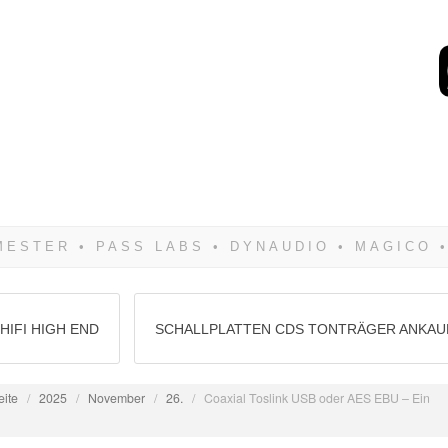
Wenn Du dich weigerst 
siegen! Und noch was: 
HIFI HIGH END
SCHALLPLATTEN CDS TONTRÄGER ANKAU
eite
/
2025
/
November
/
26.
/
Coaxial Toslink USB oder AES EBU – Ein