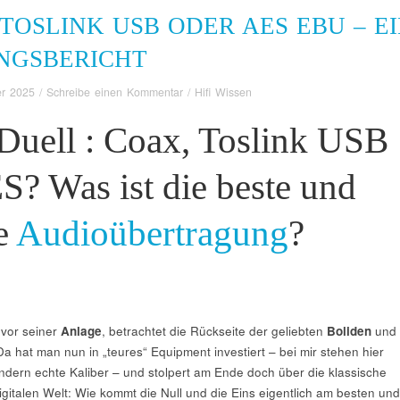
TOSLINK USB ODER AES EBU – E
NGSBERICHT
r 2025
/
Schreibe einen Kommentar
/
Hifi Wissen
-Duell : Coax, Toslink USB
S? Was ist die beste und
te
Audioübertragung
?
vor seiner
Anlage
, betrachtet die Rückseite der geliebten
Boliden
und
Da hat man nun in „teures“ Equipment investiert – bei mir stehen hier
ndern echte Kaliber – und stolpert am Ende doch über die klassische
gitalen Welt: Wie kommt die Null und die Eins eigentlich am besten und