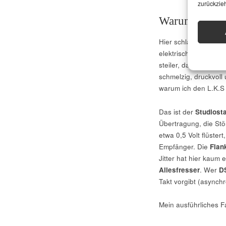
zurückzie
Warum Coax u
Hier schlägt die Stu
elektrisch. Es gibt 
steiler, das Timing is
schmelzig, druckvoll
warum ich den L.K.S
Das ist der
Studiost
Übertragung, die Stö
etwa 0,5 Volt flüstert
Empfänger. Die
Flan
Jitter hat hier kaum
Allesfresser
. Wer
D
Takt vorgibt (asynch
Mein ausführliches Fa