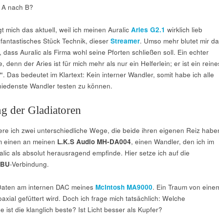
 A nach B?
t mich das aktuell, weil ich meinen Auralic
Aries G2.1
wirklich lieb
antastisches Stück Technik, dieser
Streamer
. Umso mehr blutet mir d
dass Auralic als Firma wohl seine Pforten schließen soll. Ein echter
 denn der Aries ist für mich mehr als nur ein Helferlein; er ist ein reine
“
. Das bedeutet im Klartext: Kein interner Wandler, somit habe ich alle
chiedenste Wandler testen zu können.
ng der Gladiatoren
ere ich zwei unterschiedliche Wege, die beide ihren eigenen Reiz habe
m einen an meinen
L.K.S Audio MH-DA004
, einen Wandler, den ich im
lic als absolut herausragend empfinde. Hier setze ich auf die
EBU
-Verbindung.
 Daten am internen DAC meines
McIntosh MA9000
. Ein Traum von eine
oaxial gefüttert wird. Doch ich frage mich tatsächlich: Welche
ist die klanglich beste? Ist Licht besser als Kupfer?