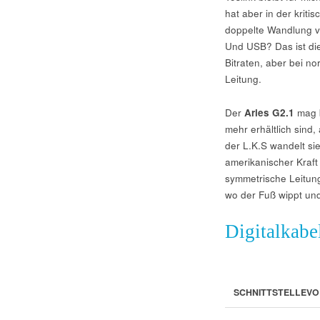
hat aber in der kriti
doppelte Wandlung vo
Und USB? Das ist die
Bitraten, aber bei n
Leitung.
Der
Aries G2.1
mag b
mehr erhältlich sind,
der L.K.S wandelt si
amerikanischer Kraf
symmetrische Leitung
wo der Fuß wippt und 
Digitalkabe
SCHNITTSTELLE
VO