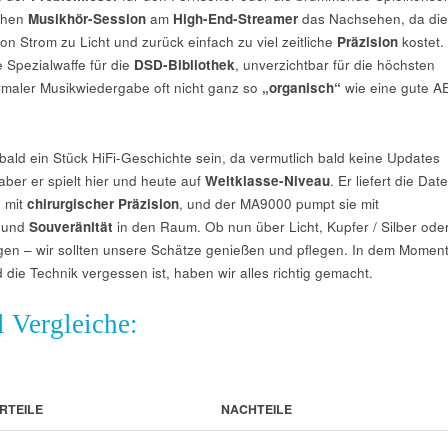
schen
Musikhör-Session
am
High-End-Streamer
das Nachsehen, da die
n Strom zu Licht und zurück einfach zu viel zeitliche
Präzision
kostet.
 Spezialwaffe für die
DSD-Bibliothek
, unverzichtbar für die höchsten
ormaler Musikwiedergabe oft nicht ganz so
„organisch“
wie eine gute A
ald ein Stück HiFi-Geschichte sein, da vermutlich bald keine Updates
 aber er spielt hier und heute auf
Weltklasse-Niveau
. Er liefert die Dat
e mit
chirurgischer Präzision
, und der MA9000 pumpt sie mit
t und
Souveränität
in den Raum. Ob nun über Licht, Kupfer / Silber ode
en – wir sollten unsere Schätze genießen und pflegen. In dem Moment
die Technik vergessen ist, haben wir alles richtig gemacht.
l Vergleiche:
RTEILE
NACHTEILE