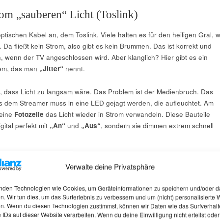
m „sauberen“ Licht (Toslink)
tischen Kabel an, dem Toslink. Viele halten es für den heiligen Gral, w
. Da fließt kein Strom, also gibt es kein Brummen. Das ist korrekt und
ion, wenn der TV angeschlossen wird. Aber klanglich? Hier gibt es ein
lem, das man
„Jitter“
nennt.
t, dass Licht zu langsam wäre. Das Problem ist der Medienbruch. Das
us dem Streamer muss in eine LED gejagt werden, die aufleuchtet. Am
eine
Fotozelle
das Licht wieder in Strom verwandeln. Diese Bauteile
gital perfekt mit
„An“
und
„Aus“
, sondern sie dimmen extrem schnell
,
senkrechten Kante
(Rechtecksignal) kommt beim Empfänger also ehe
Verwalte deine Privatsphäre
rve an. Der Wandler muss nun raten, an welchem Punkt dieser Kurve 
l entscheidet er einen
Bruchteil
früher, mal später. Dieses zeitliche
nden Technologien wie Cookies, um Geräteinformationen zu speichern und/oder d
r
. Das Signal wirkt technisch gesehen wie mit einem weichen Bleistift
n. Wir tun dies, um das Surferlebnis zu verbessern und um (nicht) personalisierte
 einem Laser geschnitten. Deshalb klingt
Toslink
oft etwas weniger griffi
n. Wenn du diesen Technologien zustimmst, können wir Daten wie das Surfverhalt
 IDs auf dieser Website verarbeiten. Wenn du deine Einwilligung nicht erteilst oder