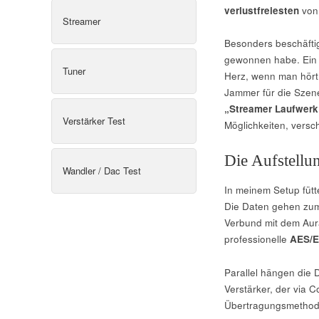
verlustfreiesten
von
Streamer
Besonders beschäftig
gewonnen habe. Ein f
Tuner
Herz, wenn man hört, 
Jammer für die Szene,
„Streamer Laufwerk
Verstärker Test
Möglichkeiten, vers
Die Aufstellu
Wandler / Dac Test
In meinem Setup fütt
Die Daten gehen zu
Verbund mit dem Aura
professionelle
AES/
Parallel hängen die
Verstärker, der via C
Übertragungsmethode 