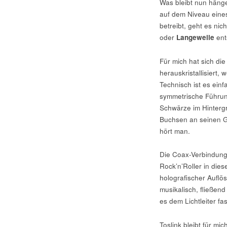
Was bleibt nun hän
auf dem Niveau eines
betreibt, geht es ni
oder
Langeweile
ent
Für mich hat sich di
herauskristallisiert
Technisch ist es ein
symmetrische Führun
Schwärze im Hinterg
Buchsen an seinen Ge
hört man.
Die Coax-Verbindung 
Rock’n’Roller in dies
holografischer Auflö
musikalisch, fließen
es dem Lichtleiter fa
Toslink bleibt für mi