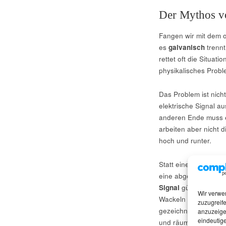
Der Mythos vo
Fangen wir mit dem op
es
galvanisch
trennt
rettet oft die Situat
physikalisches Prob
Das Problem ist nich
elektrische Signal a
anderen Ende muss 
arbeiten aber nicht di
hoch und runter.
Statt einer perfekten
eine abgerundete Ku
Signal
gültig ist. Ma
Wir verwe
Wackeln ist der
Jitte
zuzugreife
gezeichnet, statt mit
anzuzeige
eindeutige
und räumlich.