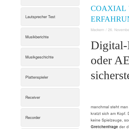
COAXIAL 
Lautsprecher Test
ERFAHRU
Mackern
/
26. Novembe
Musikberichte
Digital
oder AE
Musikgeschichte
sichers
Plattenspieler
Receiver
manchmal steht man 
kratzt sich am Kopf. 
Recorder
keine Spielzeuge, so
Gretchenfrage
der di