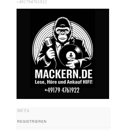
+491794761922
META
REGISTRIEREN