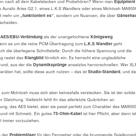
gen nach all dem Kabelstecken und Probehören? Wenn man
Equipment
 Auralic Aries G2.1, eines L.K.S Wandlers oder eines McIntosh MA900
cht mehr um
„funktioniert es“
, sondern um Nuancen, die über
Gänseha
scheiden.
e
AES/EBU-Verbindung
als der unangefochtene
Königsweg
, wenn es um die reine PCM-Übertragung zum
L.K.S Wandler
geht.
fach die überlegene Schnittstelle: Durch die höhere Spannung und die
g rastet das
Klangbild
förmlich ein. Es herrscht eine unglaubliche
rund, aus der die
Dynamiksprünge
ansatzlos hervorschnellen. Wer XL
räten hat, sollte diese auch nutzen – das ist
Studio-Standard
, und d
zum McIntosh muss sich aber keinesfalls verstecken. Sie ist der solide
er Gleichung. Vielleicht fehlt ihr das allerletzte Quäntchen an
sung, das AES bietet, aber sie passt perfekt zum Charakter des MA9000
d und mit Schmelz. Ein gutes
75-Ohm-Kabel
ist hier Pflicht, aber dann is
st immer vorzuziehen.
ch der
Problemlöser
für den Fernseher oder die brummende Spielkonsol