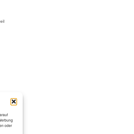
eil
r
das
arauf
 Werbung
g
en oder