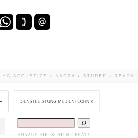
zu verlieren, wirst Du zwangsläufig
Hifi verkaufst Du am besten bei uns!
F
DIENSTLEISTUNG MEDIENTECHNIK
Suchen
ANKAUF HIFI & HIGH GERÄTE: