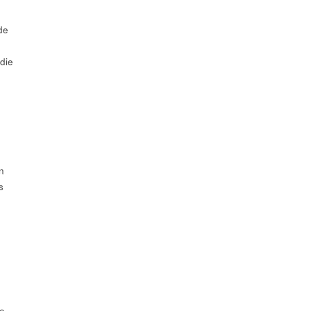
de
 die
n
s
te