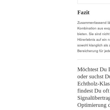
Fazit
Zusammenfassend läs
Kombination aus exqu
bieten. Sie sind nic
Hörerlebnis auf ein 
sowohl klanglich als
Bereicherung für je
Möchtest Du D
oder suchst D
Echtholz-Klas
findest Du of
Signalübertra
Optimierung d