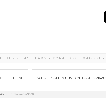
Wenn Du dich weigerst 
siegen! Und noch was: 
HIFI HIGH END
SCHALLPLATTEN CDS TONTRÄGER ANKAU
eite
/
/
Pioneer S-3000