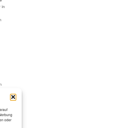
 in
n
n
arauf
 Werbung
en oder