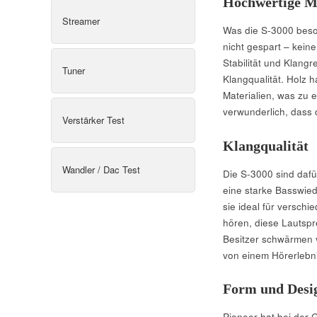
Hochwertige Ma
Streamer
Was die S-3000 beso
nicht gespart – keine
Stabilität und Klangr
Tuner
Klangqualität. Holz 
Materialien, was zu e
verwunderlich, dass 
Verstärker Test
Klangqualität
Wandler / Dac Test
Die S-3000 sind dafü
eine starke Basswie
sie ideal für verschi
hören, diese Lautspr
Besitzer schwärmen v
von einem Hörerlebn
Form und Desi
Pioneer hat bei der 