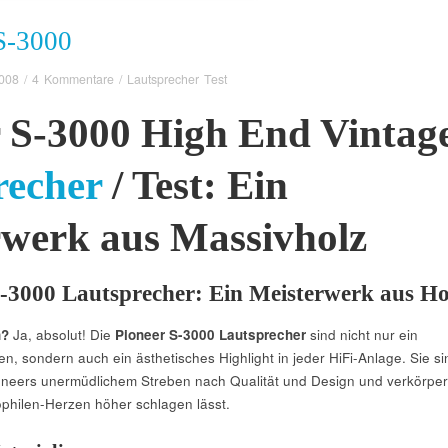
-3000
2008
/
4 Kommentare
/
Lautsprecher Test
 S-3000 High End Vintag
recher
/ Test: Ein
rwerk aus Massivholz
S-3000 Lautsprecher: Ein Meisterwerk aus Ho
n?
Ja, absolut! Die
Pioneer S-3000 Lautsprecher
sind nicht nur ein
n, sondern auch ein ästhetisches Highlight in jeder HiFi-Anlage. Sie si
oneers unermüdlichem Streben nach Qualität und Design und verkörpe
philen-Herzen höher schlagen lässt.