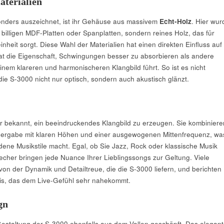
terialien
nders auszeichnet, ist ihr Gehäuse aus massivem
Echt-Holz
. Hier wur
 billigen MDF-Platten oder Spanplatten, sondern reines Holz, das für
einheit sorgt. Diese Wahl der Materialien hat einen direkten Einfluss auf
hat die Eigenschaft, Schwingungen besser zu absorbieren als andere
inem klareren und harmonischeren Klangbild führt. So ist es nicht
die S-3000 nicht nur optisch, sondern auch akustisch glänzt.
r bekannt, ein beeindruckendes Klangbild zu erzeugen. Sie kombiniere
dergabe mit klaren Höhen und einer ausgewogenen Mittenfrequenz, wa
edene Musikstile macht. Egal, ob Sie Jazz, Rock oder klassische Musik
echer bringen jede Nuance Ihrer Lieblingssongs zur Geltung. Viele
on der Dynamik und Detailtreue, die die S-3000 liefern, und berichten
is, das dem Live-Gefühl sehr nahekommt.
gn
Gestaltung der S-3000 ebenfalls aus dem Vollen geschöpft. Das elegan