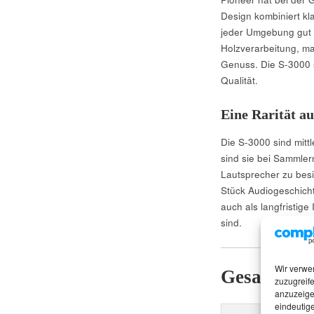
Design kombiniert kl
jeder Umgebung gut 
Holzverarbeitung, ma
Genuss. Die S-3000 s
Qualität.
Eine Rarität a
Die S-3000 sind mitt
sind sie bei Sammler
Lautsprecher zu besi
Stück Audiogeschich
auch als langfristige
sind.
Wir verwe
Gesamttabe
zuzugreife
anzuzeige
eindeutige