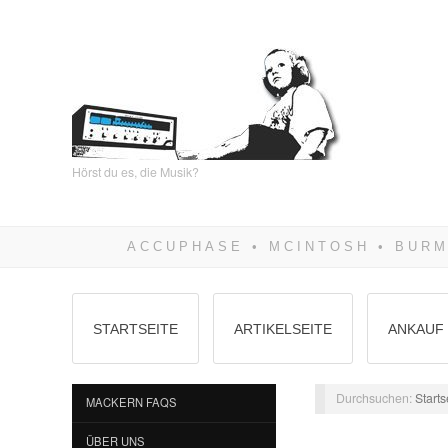
Hörst du es, die Musik?
STARTSEITE
ARTIKELSEITE
ANKAUF 
Durchsuchen:
Starts
MACKERN FAQS
ÜBER UNS