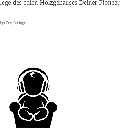
Pflege des edlen Holzgehäuses Deiner Pioneer
igh End
,
Vintage