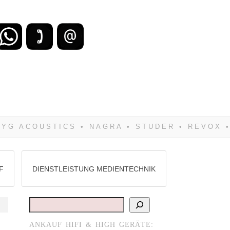
zu verlieren, wirst Du zwangsläufig
Hifi verkaufst Du am besten bei uns!
F
DIENSTLEISTUNG MEDIENTECHNIK
Suchen
ANKAUF HIFI & HIGH GERÄTE: