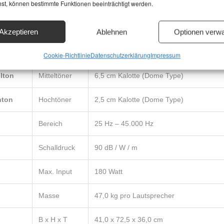
hst, können bestimmte Funktionen beeinträchtigt werden.
MERKMAL
DATEN / BESCHREIBUNG
Bauart
3-Wege, 3 Lautsprecher, Bassreflex
Akzeptieren
Ablehnen
Optionen verwa
s
Tieftöner
30 cm Konus-Chassis
Cookie-Richtlinie
Datenschutzerklärung
Impressum
lton
Mitteltöner
6,5 cm Kalotte (Dome Type)
hton
Hochtöner
2,5 cm Kalotte (Dome Type)
Bereich
25 Hz – 45.000 Hz
Schalldruck
90 dB / W / m
Max. Input
180 Watt
Masse
47,0 kg pro Lautsprecher
B x H x T
41,0 x 72,5 x 36,0 cm