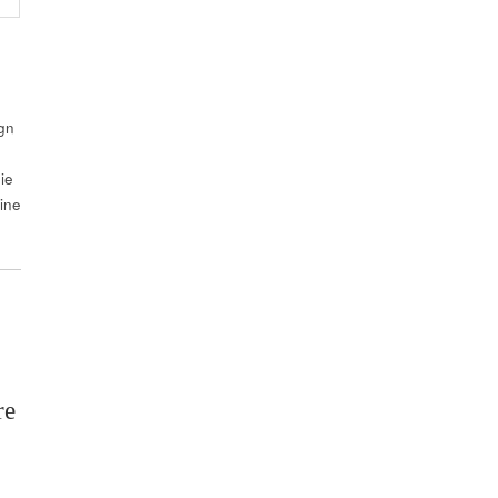
e
gn
ie
ine
re