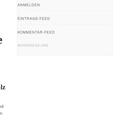
ANMELDEN
EINTRAGS-FEED
KOMMENTAR-FEED
e
WORDPRESS.ORG
lz
nd
rn