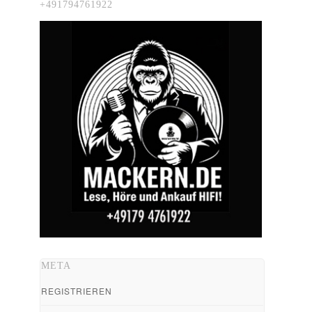
+491794761922
META
REGISTRIEREN