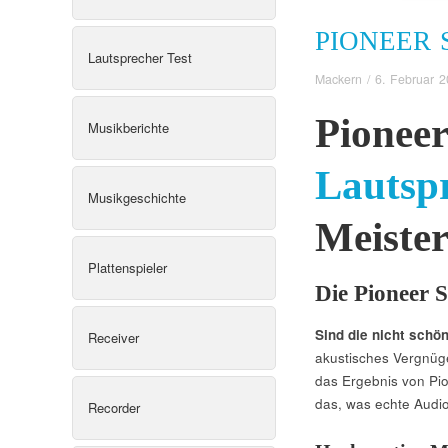
PIONEER S
Lautsprecher Test
Mackern
/
6. Februar 
Pioneer
Musikberichte
Lautsp
Musikgeschichte
Meiste
Plattenspieler
Die Pioneer 
Sind die nicht schö
Receiver
akustisches Vergnüge
das Ergebnis von Pi
das, was echte Audio
Recorder