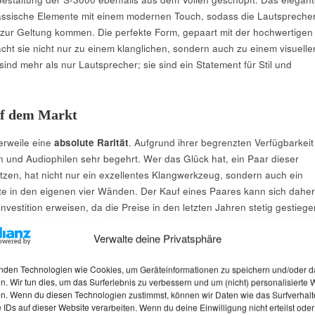
assische Elemente mit einem modernen Touch, sodass die Lautsprecher
zur Geltung kommen. Die perfekte Form, gepaart mit der hochwertigen
cht sie nicht nur zu einem klanglichen, sondern auch zu einem visuelle
ind mehr als nur Lautsprecher; sie sind ein Statement für Stil und
uf dem Markt
lerweile eine
absolute Rarität
. Aufgrund ihrer begrenzten Verfügbarkeit
n und Audiophilen sehr begehrt. Wer das Glück hat, ein Paar dieser
tzen, hat nicht nur ein exzellentes Klangwerkzeug, sondern auch ein
te in den eigenen vier Wänden. Der Kauf eines Paares kann sich daher
 Investition erweisen, da die Preise in den letzten Jahren stetig gestiege
Verwalte deine Privatsphäre
nden Technologien wie Cookies, um Geräteinformationen zu speichern und/oder d
lle – Pioneer S-3000
n. Wir tun dies, um das Surferlebnis zu verbessern und um (nicht) personalisierte
n. Wenn du diesen Technologien zustimmst, können wir Daten wie das Surfverhalt
 IDs auf dieser Website verarbeiten. Wenn du deine Einwilligung nicht erteilst oder