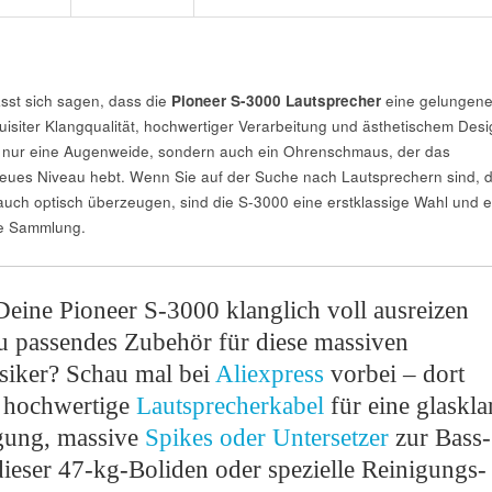
st sich sagen, dass die
Pioneer S-3000 Lautsprecher
eine gelungen
isiter Klangqualität, hochwertiger Verarbeitung und ästhetischem Desi
ht nur eine Augenweide, sondern auch ein Ohrenschmaus, der das
neues Niveau hebt. Wenn Sie auf der Suche nach Lautsprechern sind, d
 auch optisch überzeugen, sind die S-3000 eine erstklassige Wahl und e
de Sammlung.
eine Pioneer S-3000 klanglich voll ausreizen
u passendes Zubehör für diese massiven
siker? Schau mal bei
Aliexpress
vorbei – dort
t hochwertige
Lautsprecherkabel
für eine glaskla
gung, massive
Spikes oder Untersetzer
zur Bass-
ieser 47-kg-Boliden oder spezielle Reinigungs-