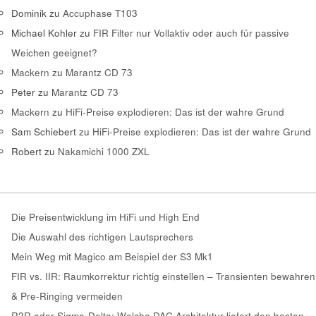
Dominik
zu
Accuphase T103
Michael Kohler
zu
FIR Filter nur Vollaktiv oder auch für passive
Weichen geeignet?
Mackern
zu
Marantz CD 73
Peter
zu
Marantz CD 73
Mackern
zu
HiFi-Preise explodieren: Das ist der wahre Grund
Sam Schiebert
zu
HiFi-Preise explodieren: Das ist der wahre Grund
Robert
zu
Nakamichi 1000 ZXL
Die Preisentwicklung im HiFi und High End
Die Auswahl des richtigen Lautsprechers
Mein Weg mit Magico am Beispiel der S3 Mk1
FIR vs. IIR: Raumkorrektur richtig einstellen – Transienten bewahren
& Pre-Ringing vermeiden
R2R oder Sigma-Delta: Welche DAC Architektur liefert den besten