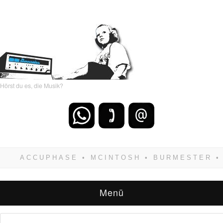
Hörst du es, die Musik?
Wenn Du dich weigerst zu verlieren, wirst Du
zwangsläufig siegen! Und noch was: Hifi
verkaufst Du am besten bei uns!
Menü