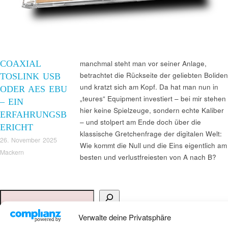
COAXIAL
manchmal steht man vor seiner Anlage,
betrachtet die Rückseite der geliebten Boliden
TOSLINK USB
und kratzt sich am Kopf. Da hat man nun in
ODER AES EBU
„teures“ Equipment investiert – bei mir stehen
– EIN
hier keine Spielzeuge, sondern echte Kaliber
ERFAHRUNGSB
– und stolpert am Ende doch über die
ERICHT
klassische Gretchenfrage der digitalen Welt:
26. November 2025
Wie kommt die Null und die Eins eigentlich am
Mackern
besten und verlustfreiesten von A nach B?
Suchen
Verwalte deine Privatsphäre
ANKAUF HIFI & HIGH GERÄTE: +491794761922