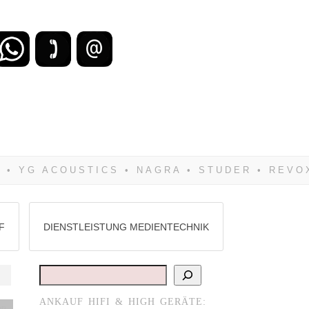
zu verlieren, wirst Du zwangsläufig
Hifi verkaufst Du am besten bei uns!
F
DIENSTLEISTUNG MEDIENTECHNIK
Suchen
ANKAUF HIFI & HIGH GERÄTE:
en