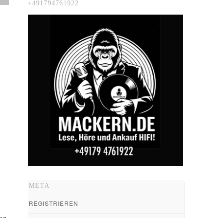
+491794761922
META
REGISTRIEREN
nz,