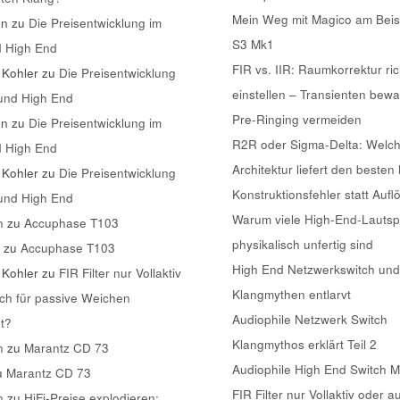
Mein Weg mit Magico am Beis
nn
zu
Die Preisentwicklung im
S3 Mk1
d High End
FIR vs. IIR: Raumkorrektur ric
 Kohler
zu
Die Preisentwicklung
einstellen – Transienten bew
 und High End
Pre-Ringing vermeiden
nn
zu
Die Preisentwicklung im
R2R oder Sigma-Delta: Welc
d High End
Architektur liefert den besten
 Kohler
zu
Die Preisentwicklung
Konstruktionsfehler statt Aufl
 und High End
Warum viele High-End-Lautsp
n
zu
Accuphase T103
physikalisch unfertig sind
k
zu
Accuphase T103
High End Netzwerkswitch und
 Kohler
zu
FIR Filter nur Vollaktiv
Klangmythen entlarvt
ch für passive Weichen
Audiophile Netzwerk Switch
t?
Klangmythos erklärt Teil 2
n
zu
Marantz CD 73
Audiophile High End Switch 
u
Marantz CD 73
FIR Filter nur Vollaktiv oder a
n
zu
HiFi-Preise explodieren: