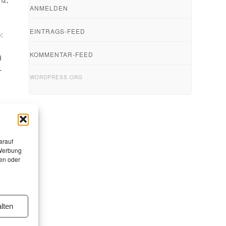
ANMELDEN
EINTRAGS-FEED
:
KOMMENTAR-FEED
d
-
WORDPRESS.ORG
arauf
 Werbung
en oder
lten