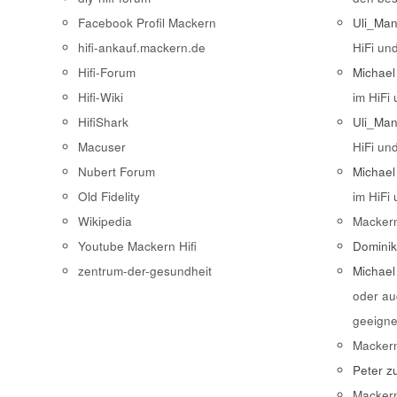
Facebook Profil Mackern
Uli_Ma
hifi-ankauf.mackern.de
HiFi un
Hifi-Forum
Michael
Hifi-Wiki
im HiFi
HifiShark
Uli_Ma
Macuser
HiFi un
Nubert Forum
Michael
Old Fidelity
im HiFi
Wikipedia
Macker
Youtube Mackern Hifi
Domini
zentrum-der-gesundheit
Michael
oder au
geeigne
Macker
Peter
z
Macker