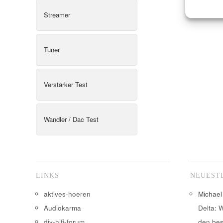
Streamer
Tuner
Verstärker Test
Wandler / Dac Test
LINKS
NEUEST
aktives-hoeren
Michael
Audiokarma
Delta: 
diy-hifi-forum
den bes