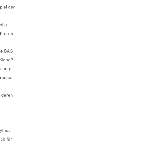
piel der
htig
ahren &
he DAC
 Klang?
ösung:
recher
 deren
Mythos
uch für