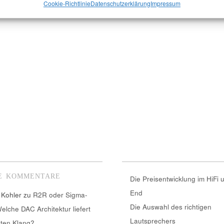
Cookie-Richtlinie
Datenschutzerklärung
Impressum
E KOMMENTARE
Die Preisentwicklung im HiFi 
End
 Kohler
zu
R2R oder Sigma-
Die Auswahl des richtigen
Welche DAC Architektur liefert
Lautsprechers
ten Klang?