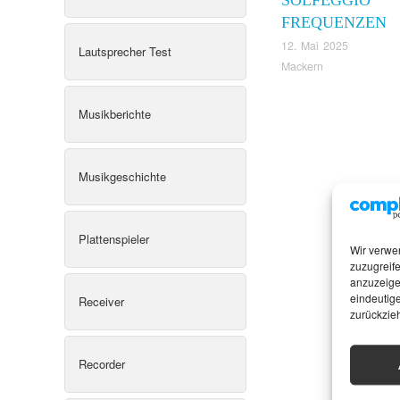
FREQUENZEN
12. Mai 2025
Lautsprecher Test
Mackern
Musikberichte
Musikgeschichte
Plattenspieler
Wir verwe
zuzugreife
anzuzeige
eindeutige
Receiver
zurückzie
Recorder