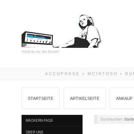
Hörst du es, die Musik?
STARTSEITE
ARTIKELSEITE
ANKAUF 
Durchsuchen:
Starts
MACKERN FAQS
ÜBER UNS