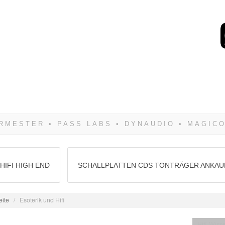
Wenn Du dich weigerst 
siegen! Und noch was: 
HIFI HIGH END
SCHALLPLATTEN CDS TONTRÄGER ANKAU
eite
/
Esoterik und Hifi
Hifi Wiss