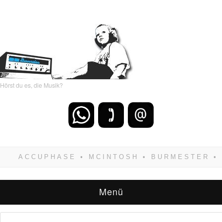
Hörst du es, die Musik?
Wenn Du dich weigerst zu verlieren, wirst Du
zwangsläufig siegen! Und noch was: Hifi
verkaufst Du am besten bei uns!
Menü