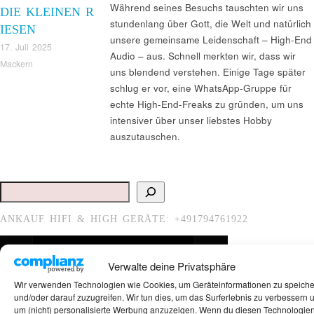
Während seines Besuchs tauschten wir uns
DIE KLEINEN R
stundenlang über Gott, die Welt und natürlich
IESEN
unsere gemeinsame Leidenschaft – High-End
17. Juli 2025
Audio – aus. Schnell merkten wir, dass wir
Mackern
uns blendend verstehen. Einige Tage später
schlug er vor, eine WhatsApp-Gruppe für
echte High-End-Freaks zu gründen, um uns
intensiver über unser liebstes Hobby
auszutauschen.
Suchen
ANKAUF HIFI & HIGH GERÄTE: +491794761922
Verwalte deine Privatsphäre
Wir verwenden Technologien wie Cookies, um Geräteinformationen zu speich
und/oder darauf zuzugreifen. Wir tun dies, um das Surferlebnis zu verbessern 
um (nicht) personalisierte Werbung anzuzeigen. Wenn du diesen Technologie