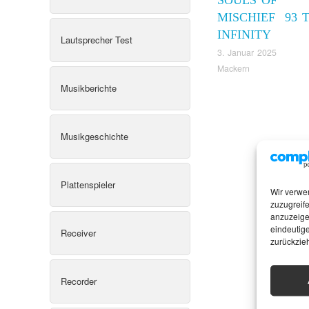
MISCHIEF 93 T
INFINITY
Lautsprecher Test
3. Januar 2025
Mackern
Musikberichte
Musikgeschichte
Plattenspieler
Wir verwe
zuzugreife
anzuzeige
eindeutige
Receiver
zurückzie
Recorder