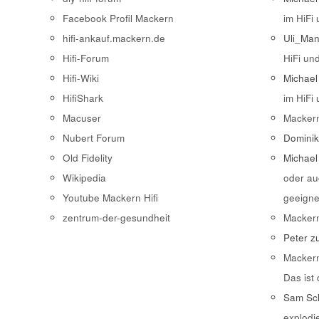
Facebook Profil Mackern
im HiFi
hifi-ankauf.mackern.de
Uli_Ma
Hifi-Forum
HiFi un
Hifi-Wiki
Michael
HifiShark
im HiFi
Macuser
Macker
Nubert Forum
Domini
Old Fidelity
Michael
Wikipedia
oder au
Youtube Mackern Hifi
geeigne
zentrum-der-gesundheit
Macker
Peter
z
Macker
Das ist
Sam Sch
explodi