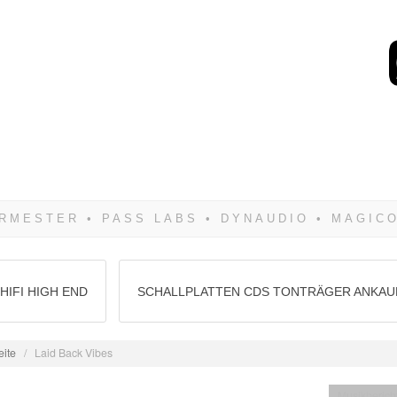
Wenn Du dich weigerst 
siegen! Und noch was: 
HIFI HIGH END
SCHALLPLATTEN CDS TONTRÄGER ANKAU
eite
/
Laid Back Vibes
Musikberich