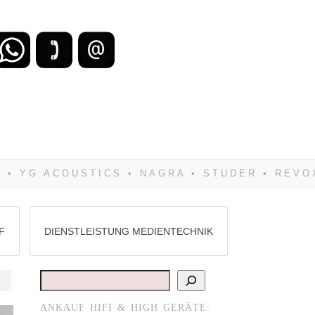
zu verlieren, wirst Du zwangsläufig
Hifi verkaufst Du am besten bei uns!
F
DIENSTLEISTUNG MEDIENTECHNIK
Suchen
ANKAUF HIFI & HIGH GERÄTE:
te