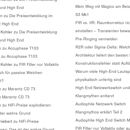
Mein Weg mit Magico am Beis
 und High End
S3 Mk1
nn
zu
Die Preisentwicklung im
FIR vs. IIR: Raumkorrektur ric
d High End
einstellen – Transienten bew
 Kohler
zu
Die Preisentwicklung
Pre-Ringing vermeiden
 und High End
R2R oder Sigma-Delta: Welc
n
zu
Accuphase T103
Architektur liefert den besten
k
zu
Accuphase T103
Konstruktionsfehler statt Aufl
 Kohler
zu
FIR Filter nur Vollaktiv
Warum viele High-End-Lautsp
ch für passive Weichen
physikalisch unfertig sind
t?
High End Netzwerkswitch und
n
zu
Marantz CD 73
Klangmythen entlarvt
u
Marantz CD 73
Audiophile Netzwerk Switch
n
zu
HiFi-Preise explodieren:
Klangmythos erklärt Teil 2
 der wahre Grund
Audiophile High End Switch 
iebert
zu
HiFi-Preise
FIR Filter nur Vollaktiv oder a
eren: Das ist der wahre Grund