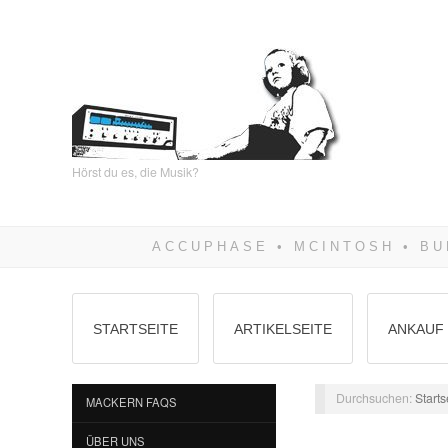
Hörst du es, die Musik?
STARTSEITE
ARTIKELSEITE
ANKAUF 
Durchsuchen:
Starts
MACKERN FAQS
ÜBER UNS