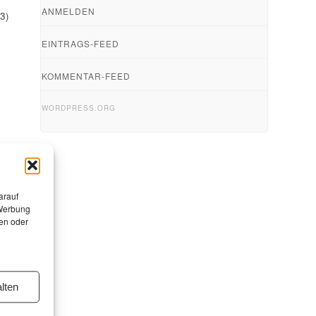
ANMELDEN
93)
EINTRAGS-FEED
,
KOMMENTAR-FEED
WORDPRESS.ORG
arauf
 Werbung
en oder
lten