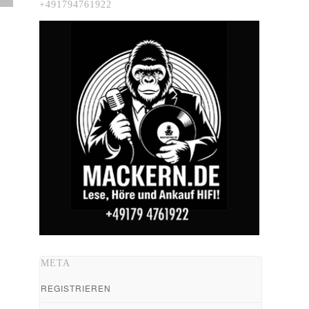
+491794761922
META
REGISTRIEREN