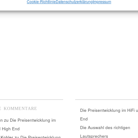
Cookie-Richtlinie
Datenschutzerklärung
Impressum
E KOMMENTARE
Die Preisentwicklung im HiFi 
End
nn
zu
Die Preisentwicklung im
Die Auswahl des richtigen
d High End
Lautsprechers
 Kohler
zu
Die Preisentwicklung