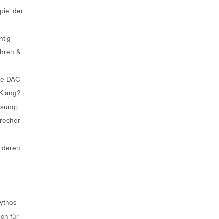
piel der
htig
ahren &
he DAC
 Klang?
ösung:
recher
 deren
Mythos
uch für