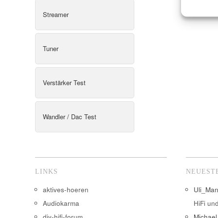
Streamer
Tuner
Verstärker Test
Wandler / Dac Test
LINKS
NEUEST
aktives-hoeren
Uli_Ma
Audiokarma
HiFi un
diy-hifi-forum
Michael