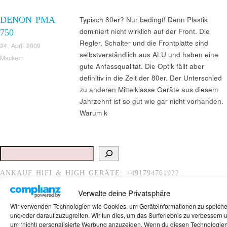
DENON PMA
Typisch 80er? Nur bedingt! Denn Plastik
dominiert nicht wirklich auf der Front. Die
750
Regler, Schalter und die Frontplatte sind
24. April 2009
selbstverständlich aus ALU und haben eine
Mackern
gute Anfassqualität. Die Optik fällt aber
definitiv in die Zeit der 80er. Der Unterschied
zu anderen Mittelklasse Geräte aus diesem
Jahrzehnt ist so gut wie gar nicht vorhanden.
Warum k
Suchen
ANKAUF HIFI & HIGH GERÄTE: +491794761922
Verwalte deine Privatsphäre
Wir verwenden Technologien wie Cookies, um Geräteinformationen zu speich
und/oder darauf zuzugreifen. Wir tun dies, um das Surferlebnis zu verbessern 
um (nicht) personalisierte Werbung anzuzeigen. Wenn du diesen Technologie