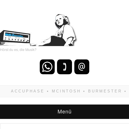
Hörst du es, die Musik?
Wenn Du dich weigerst zu verlieren, wirst Du
zwangsläufig siegen! Und noch was: Hifi
verkaufst Du am besten bei uns!
Menü