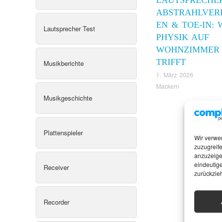
ABSTRAHLVER
EN & TOE-IN:
Lautsprecher Test
PHYSIK AUF
WOHNZIMMER
TRIFFT
Musikberichte
1. März 2026
Mackern
Musikgeschichte
Plattenspieler
Wir verwe
zuzugreife
anzuzeige
eindeutige
Receiver
zurückzie
Recorder