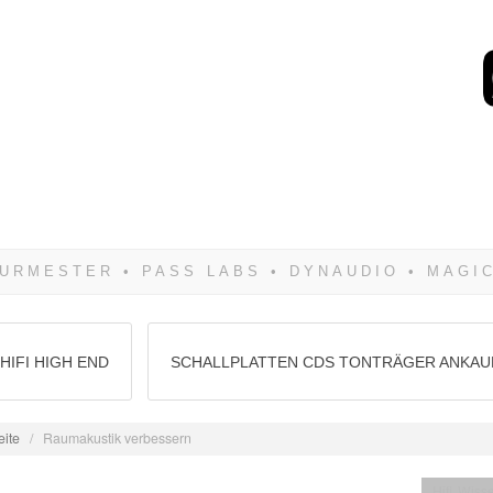
Wenn Du dich weigerst 
siegen! Und noch was: 
HIFI HIGH END
SCHALLPLATTEN CDS TONTRÄGER ANKAU
eite
/
Raumakustik verbessern
Hifi Wiss