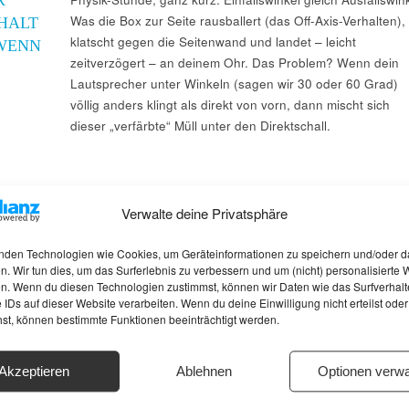
Was die Box zur Seite rausballert (das Off-Axis-Verhalten),
HALT
klatscht gegen die Seitenwand und landet – leicht
 WENN
zeitverzögert – an deinem Ohr. Das Problem? Wenn dein
Lautsprecher unter Winkeln (sagen wir 30 oder 60 Grad)
völlig anders klingt als direkt von vorn, dann mischt sich
dieser „verfärbte“ Müll unter den Direktschall.
Verwalte deine Privatsphäre
nden Technologien wie Cookies, um Geräteinformationen zu speichern und/oder d
n. Wir tun dies, um das Surferlebnis zu verbessern und um (nicht) personalisierte
n. Wenn du diesen Technologien zustimmst, können wir Daten wie das Surfverhalt
 IDs auf dieser Website verarbeiten. Wenn du deine Einwilligung nicht erteilst oder
hst, können bestimmte Funktionen beeinträchtigt werden.
Akzeptieren
Ablehnen
Optionen verwa