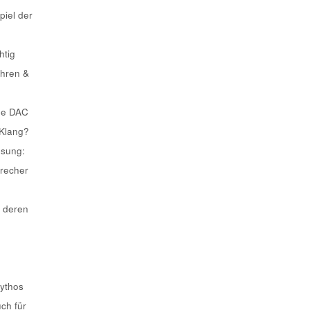
piel der
htig
ahren &
he DAC
 Klang?
ösung:
recher
 deren
Mythos
uch für