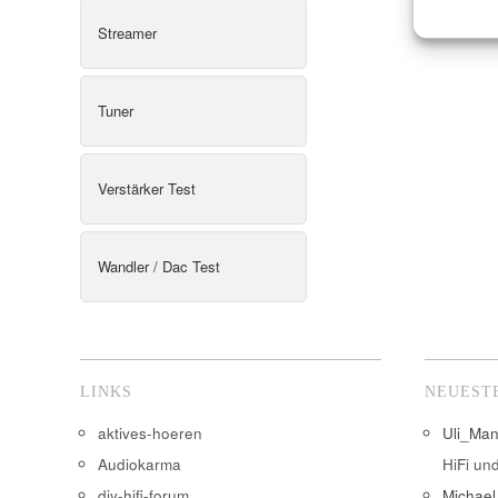
Streamer
Tuner
Verstärker Test
Wandler / Dac Test
LINKS
NEUEST
aktives-hoeren
Uli_Ma
Audiokarma
HiFi un
diy-hifi-forum
Michael