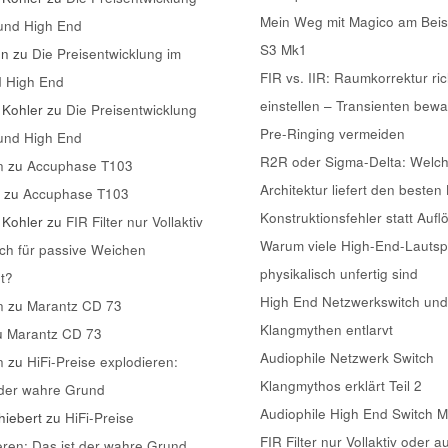
Mein Weg mit Magico am Beis
 und High End
S3 Mk1
nn
zu
Die Preisentwicklung im
FIR vs. IIR: Raumkorrektur ric
d High End
einstellen – Transienten bew
 Kohler
zu
Die Preisentwicklung
Pre-Ringing vermeiden
 und High End
R2R oder Sigma-Delta: Welc
n
zu
Accuphase T103
Architektur liefert den besten
k
zu
Accuphase T103
Konstruktionsfehler statt Aufl
 Kohler
zu
FIR Filter nur Vollaktiv
Warum viele High-End-Lautsp
ch für passive Weichen
physikalisch unfertig sind
t?
High End Netzwerkswitch und
n
zu
Marantz CD 73
Klangmythen entlarvt
u
Marantz CD 73
Audiophile Netzwerk Switch
n
zu
HiFi-Preise explodieren:
Klangmythos erklärt Teil 2
 der wahre Grund
Audiophile High End Switch 
iebert
zu
HiFi-Preise
FIR Filter nur Vollaktiv oder a
eren: Das ist der wahre Grund