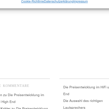
Cookie-Richtlinie
Datenschutzerklärung
Impressum
E KOMMENTARE
Die Preisentwicklung im HiFi 
End
nn
zu
Die Preisentwicklung im
Die Auswahl des richtigen
d High End
Lautsprechers
 Kohler
zu
Die Preisentwicklung