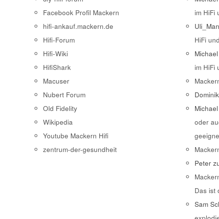
Facebook Profil Mackern
im HiFi
hifi-ankauf.mackern.de
Uli_Ma
Hifi-Forum
HiFi un
Hifi-Wiki
Michael
HifiShark
im HiFi
Macuser
Macker
Nubert Forum
Domini
Old Fidelity
Michael
Wikipedia
oder au
Youtube Mackern Hifi
geeigne
zentrum-der-gesundheit
Macker
Peter
z
Macker
Das ist
Sam Sch
explodi