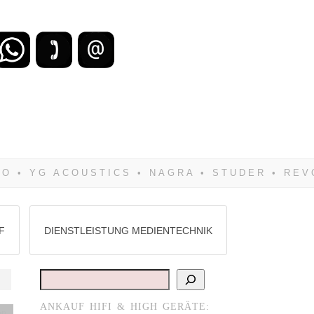
zu verlieren, wirst Du zwangsläufig
Hifi verkaufst Du am besten bei uns!
F
DIENSTLEISTUNG MEDIENTECHNIK
Suchen
ANKAUF HIFI & HIGH GERÄTE:
en