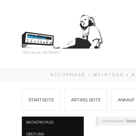
Hörst du es, die Musik?
STARTSEITE
ARTIKELSEITE
ANKAUF 
Durchsuchen:
Starts
MACKERN FAQS
ÜBER UNS