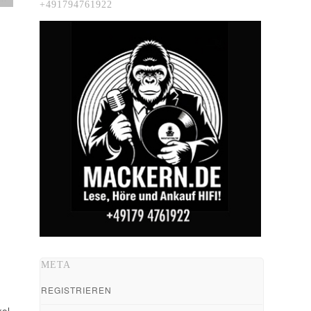
+491794761922
META
REGISTRIEREN
el.