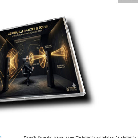
R
Physik-Stunde, ganz kurz: Einfallswinkel gleich Ausfallswink