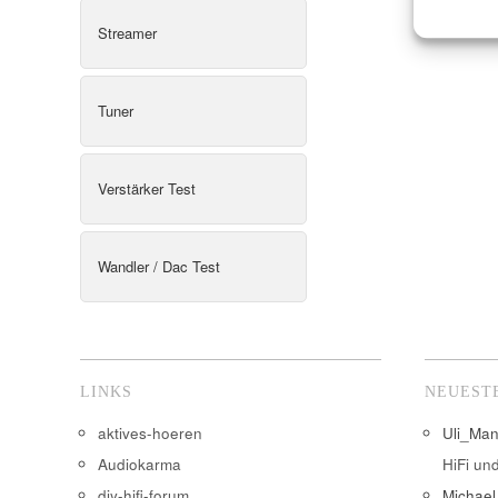
Streamer
Tuner
Verstärker Test
Wandler / Dac Test
LINKS
NEUEST
aktives-hoeren
Uli_Ma
Audiokarma
HiFi un
diy-hifi-forum
Michael