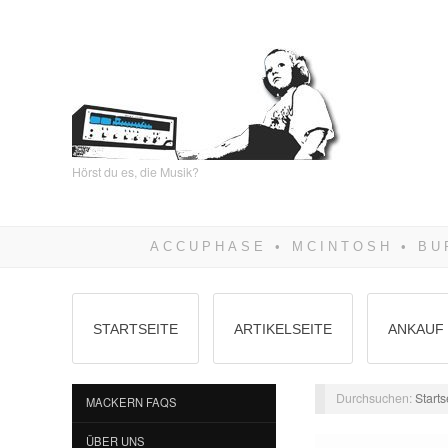
Hörst du es, die Musik?
STARTSEITE
ARTIKELSEITE
ANKAUF 
Durchsuchen:
Starts
MACKERN FAQS
ÜBER UNS