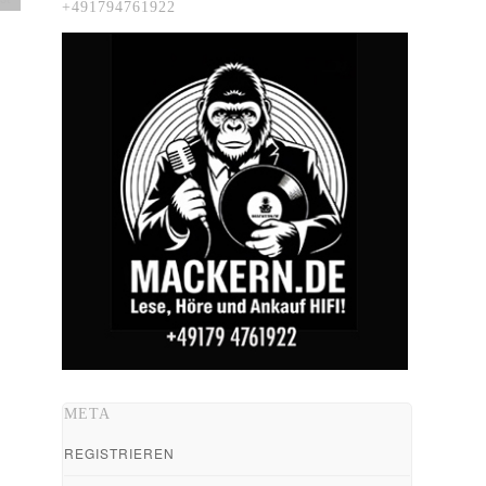
+491794761922
META
REGISTRIEREN