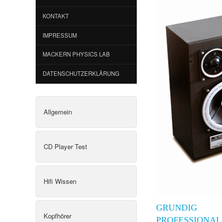
KONTAKT
IMPRESSUM
MACKERN PHYSICS LAB
DATENSCHUTZERKLÄRUNG
Allgemein
CD Player Test
Hifi Wissen
GRUNDIG
Kopfhörer
PROFESSIONAL