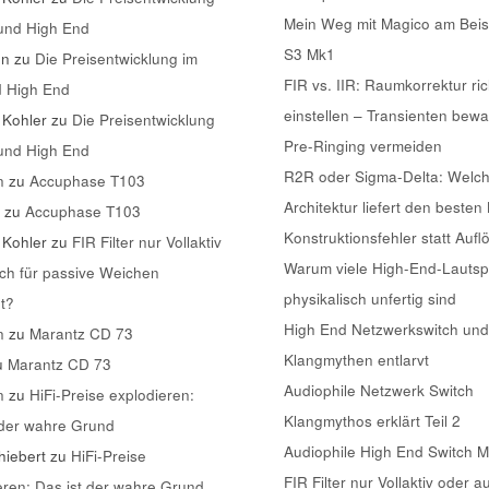
Mein Weg mit Magico am Beis
 und High End
S3 Mk1
nn
zu
Die Preisentwicklung im
FIR vs. IIR: Raumkorrektur ric
d High End
einstellen – Transienten bew
 Kohler
zu
Die Preisentwicklung
Pre-Ringing vermeiden
 und High End
R2R oder Sigma-Delta: Welc
n
zu
Accuphase T103
Architektur liefert den besten
k
zu
Accuphase T103
Konstruktionsfehler statt Aufl
 Kohler
zu
FIR Filter nur Vollaktiv
Warum viele High-End-Lautsp
ch für passive Weichen
physikalisch unfertig sind
t?
High End Netzwerkswitch und
n
zu
Marantz CD 73
Klangmythen entlarvt
u
Marantz CD 73
Audiophile Netzwerk Switch
n
zu
HiFi-Preise explodieren:
Klangmythos erklärt Teil 2
 der wahre Grund
Audiophile High End Switch 
iebert
zu
HiFi-Preise
FIR Filter nur Vollaktiv oder a
eren: Das ist der wahre Grund