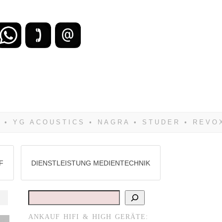
zu verlieren, wirst Du zwangsläufig
Hifi verkaufst Du am besten bei uns!
F
DIENSTLEISTUNG MEDIENTECHNIK
Suchen
ANKAUF HIFI & HIGH GERÄTE:
st