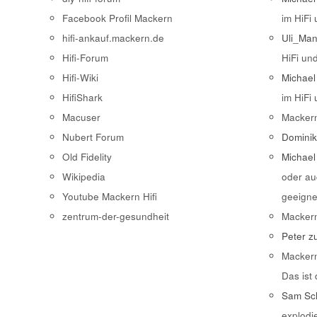
Facebook Profil Mackern
im HiFi
hifi-ankauf.mackern.de
Uli_Ma
Hifi-Forum
HiFi un
Hifi-Wiki
Michael
HifiShark
im HiFi
Macuser
Macker
Nubert Forum
Domini
Old Fidelity
Michael
Wikipedia
oder au
Youtube Mackern Hifi
geeigne
zentrum-der-gesundheit
Macker
Peter
z
Macker
Das ist
Sam Sch
explodi