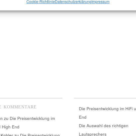
Cookie-Richtlinie
Datenschutzerklärung
Impressum
E KOMMENTARE
Die Preisentwicklung im HiFi 
End
nn
zu
Die Preisentwicklung im
Die Auswahl des richtigen
d High End
Lautsprechers
 Kohler
zu
Die Preisentwicklung