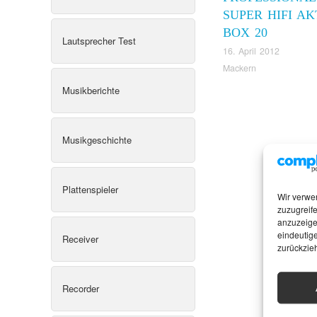
SUPER HIFI AK
BOX 20
Lautsprecher Test
16. April 2012
Mackern
Musikberichte
Musikgeschichte
Plattenspieler
Wir verwe
zuzugreife
anzuzeige
eindeutige
Receiver
zurückzie
Recorder