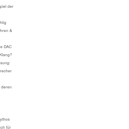
piel der
htig
ahren &
he DAC
 Klang?
ösung:
recher
 deren
Mythos
uch für