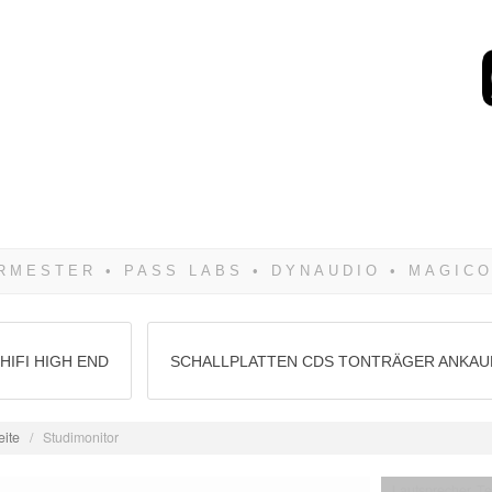
Wenn Du dich weigerst 
siegen! Und noch was: 
HIFI HIGH END
SCHALLPLATTEN CDS TONTRÄGER ANKAU
eite
/
Studimonitor
Lautsprecher Te