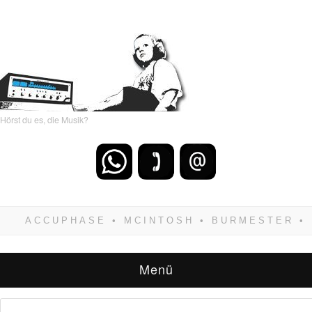
Hörst du es, die Musik?
Wenn Du dich weigerst zu verlieren, wirst Du
zwangsläufig siegen! Und noch was: Hifi
verkaufst Du am besten bei uns!
Menü