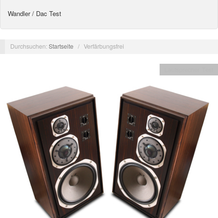
Wandler / Dac Test
Durchsuchen:
Startseite
/
Verfärbungsfrei
Lautsprecher Test