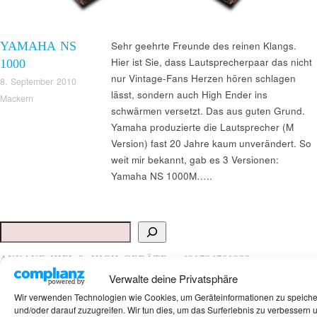
YAMAHA NS
Sehr geehrte Freunde des reinen Klangs.
Hier ist Sie, dass Lautsprecherpaar das nicht
1000
nur Vintage-Fans Herzen hören schlagen
8. September 2010
lässt, sondern auch High Ender ins
Mackern
schwärmen versetzt. Das aus guten Grund.
Yamaha produzierte die Lautsprecher (M
Version) fast 20 Jahre kaum unverändert. So
weit mir bekannt, gab es 3 Versionen:
Yamaha NS 1000M…..
Suchen
ANKAUF HIFI & HIGH GERÄTE: +491794761922
Verwalte deine Privatsphäre
Wir verwenden Technologien wie Cookies, um Geräteinformationen zu speich
und/oder darauf zuzugreifen. Wir tun dies, um das Surferlebnis zu verbessern 