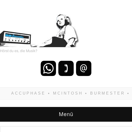
Hörst du es, die Musik?
Wenn Du dich weigerst zu verlieren, wirst Du
zwangsläufig siegen! Und noch was: Hifi
verkaufst Du am besten bei uns!
Menü