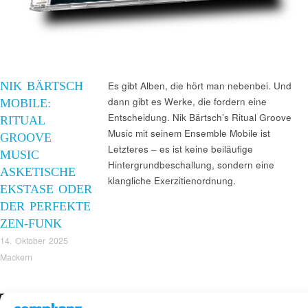
NIK BÄRTSCH
Es gibt Alben, die hört man nebenbei. Und
dann gibt es Werke, die fordern eine
MOBILE:
Entscheidung. Nik Bärtsch’s Ritual Groove
RITUAL
Music mit seinem Ensemble Mobile ist
GROOVE
Letzteres – es ist keine beiläufige
MUSIC
Hintergrundbeschallung, sondern eine
ASKETISCHE
klangliche Exerzitienordnung.
EKSTASE ODER
DER PERFEKTE
ZEN-FUNK
14. Oktober 2025
Mackern
Suchen