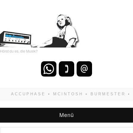
Hörst du es, die Musik?
Wenn Du dich weigerst zu verlieren, wirst Du
zwangsläufig siegen! Und noch was: Hifi
verkaufst Du am besten bei uns!
Menü