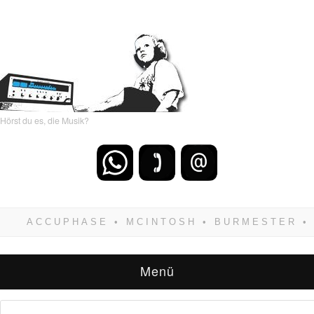
Hörst du es, die Musik?
Wenn Du dich weigerst zu verlieren, wirst Du
zwangsläufig siegen! Und noch was: Hifi
verkaufst Du am besten bei uns!
Menü