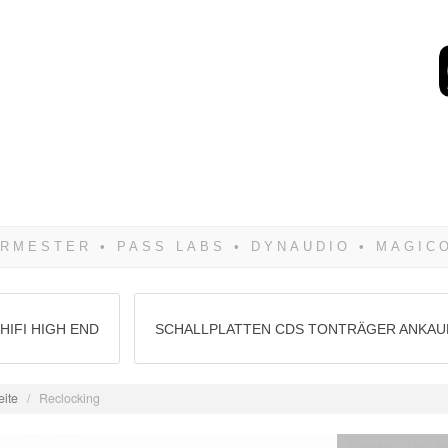
Wenn Du dich weigerst 
siegen! Und noch was: 
HIFI HIGH END
SCHALLPLATTEN CDS TONTRÄGER ANKAU
eite
/
Reclocking
Wandler / Dac Te