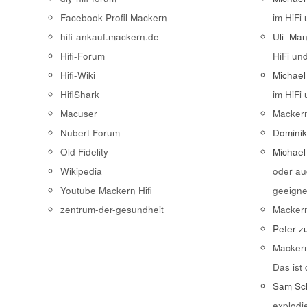
Facebook Profil Mackern
im HiFi
hifi-ankauf.mackern.de
Uli_Ma
Hifi-Forum
HiFi un
Hifi-Wiki
Michael
HifiShark
im HiFi
Macuser
Macker
Nubert Forum
Domini
Old Fidelity
Michael
Wikipedia
oder au
Youtube Mackern Hifi
geeigne
zentrum-der-gesundheit
Macker
Peter
z
Macker
Das ist
Sam Sch
explodi