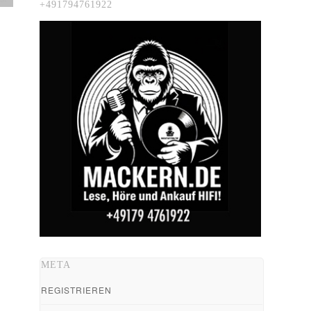
+491794761922
META
REGISTRIEREN