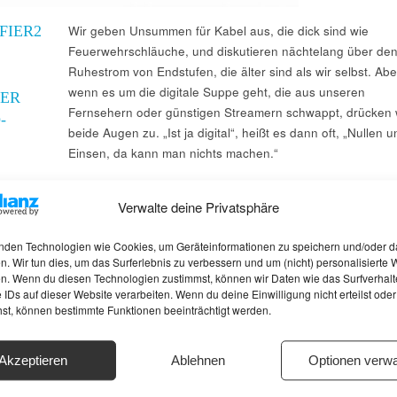
IFIER2
Wir geben Unsummen für Kabel aus, die dick sind wie
Feuerwehrschläuche, und diskutieren nächtelang über de
Ruhestrom von Endstufen, die älter sind als wir selbst. Abe
wenn es um die digitale Suppe geht, die aus unseren
ER
Fernsehern oder günstigen Streamern schwappt, drücken 
-
beide Augen zu. „Ist ja digital“, heißt es dann oft, „Nullen u
Einsen, da kann man nichts machen.“
Verwalte deine Privatsphäre
nden Technologien wie Cookies, um Geräteinformationen zu speichern und/oder d
n. Wir tun dies, um das Surferlebnis zu verbessern und um (nicht) personalisierte
n. Wenn du diesen Technologien zustimmst, können wir Daten wie das Surfverhalt
 IDs auf dieser Website verarbeiten. Wenn du deine Einwilligung nicht erteilst oder
hst, können bestimmte Funktionen beeinträchtigt werden.
Akzeptieren
Ablehnen
Optionen verwa