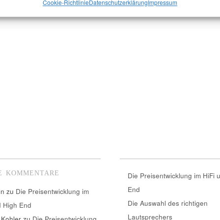
Cookie-Richtlinie
Datenschutzerklärung
Impressum
E KOMMENTARE
Die Preisentwicklung im HiFi 
End
nn
zu
Die Preisentwicklung im
Die Auswahl des richtigen
d High End
Lautsprechers
 Kohler
zu
Die Preisentwicklung