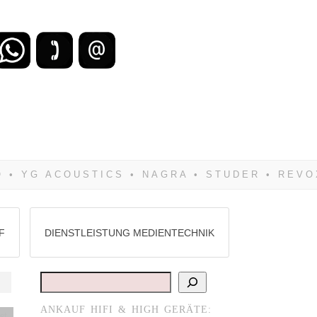
zu verlieren, wirst Du zwangsläufig
Hifi verkaufst Du am besten bei uns!
F
DIENSTLEISTUNG MEDIENTECHNIK
Suchen
ANKAUF HIFI & HIGH GERÄTE:
st