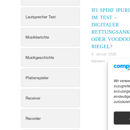
IFI SPDIF IPUR
Lautsprecher Test
IM TEST –
DIGITALER
RETTUNGSANK
Musikberichte
ODER VOODOO
RIEGEL?
9. Januar 2026
Musikgeschichte
Mackern
Plattenspieler
Wir verwe
zuzugreife
anzuzeige
eindeutige
Receiver
zurückzie
Recorder