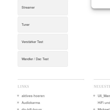
Streamer
Tuner
Verstärker Test
Wandler / Dac Test
LINKS
NEUEST
aktives-hoeren
Uli_Ma
Audiokarma
HiFi un
diy-hifi-forum
Michael