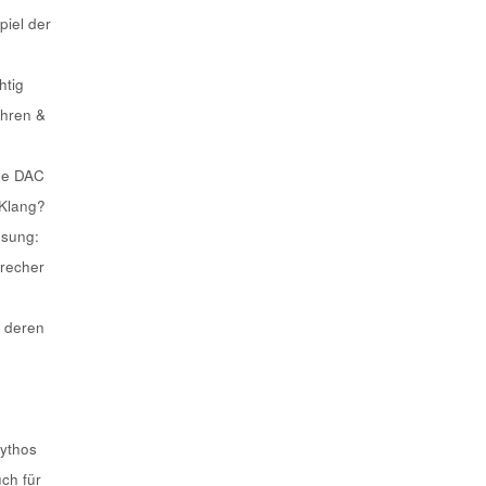
piel der
htig
ahren &
he DAC
 Klang?
ösung:
recher
 deren
Mythos
uch für