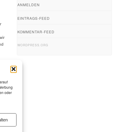
ANMELDEN
n
EINTRAGS-FEED
r
KOMMENTAR-FEED
wir
nd
WORDPRESS.ORG
arauf
 Werbung
en oder
lten