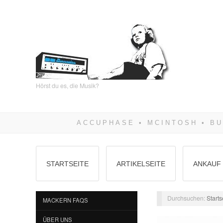
Hörst du es, die Musik?
STARTSEITE
ARTIKELSEITE
ANKAUF 
Durchsuchen:
Starts
MACKERN FAQS
ÜBER UNS