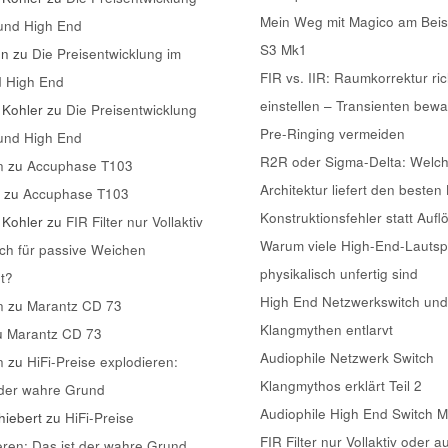
Mein Weg mit Magico am Beis
 und High End
S3 Mk1
nn
zu
Die Preisentwicklung im
FIR vs. IIR: Raumkorrektur ric
d High End
einstellen – Transienten bew
 Kohler
zu
Die Preisentwicklung
Pre-Ringing vermeiden
 und High End
R2R oder Sigma-Delta: Welc
n
zu
Accuphase T103
Architektur liefert den besten
k
zu
Accuphase T103
Konstruktionsfehler statt Aufl
 Kohler
zu
FIR Filter nur Vollaktiv
Warum viele High-End-Lautsp
ch für passive Weichen
physikalisch unfertig sind
t?
High End Netzwerkswitch und
n
zu
Marantz CD 73
Klangmythen entlarvt
u
Marantz CD 73
Audiophile Netzwerk Switch
n
zu
HiFi-Preise explodieren:
Klangmythos erklärt Teil 2
 der wahre Grund
Audiophile High End Switch 
iebert
zu
HiFi-Preise
FIR Filter nur Vollaktiv oder a
eren: Das ist der wahre Grund