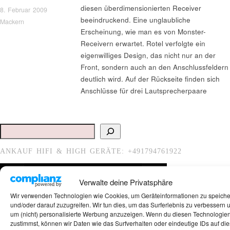
diesen überdimensionierten Receiver
8. Februar 2009
beeindruckend. Eine unglaubliche
Mackern
Erscheinung, wie man es von Monster-
Receivern erwartet. Rotel verfolgte ein
eigenwilliges Design, das nicht nur an der
Front, sondern auch an den Anschlussfeldern
deutlich wird. Auf der Rückseite finden sich
Anschlüsse für drei Lautsprecherpaare
Suchen
ANKAUF HIFI & HIGH GERÄTE: +491794761922
Verwalte deine Privatsphäre
Wir verwenden Technologien wie Cookies, um Geräteinformationen zu speich
und/oder darauf zuzugreifen. Wir tun dies, um das Surferlebnis zu verbessern 
um (nicht) personalisierte Werbung anzuzeigen. Wenn du diesen Technologie
zustimmst, können wir Daten wie das Surfverhalten oder eindeutige IDs auf die