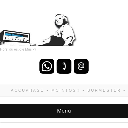
Hörst du es, die Musik?
Wenn Du dich weigerst zu verlieren, wirst Du
zwangsläufig siegen! Und noch was: Hifi
verkaufst Du am besten bei uns!
Menü