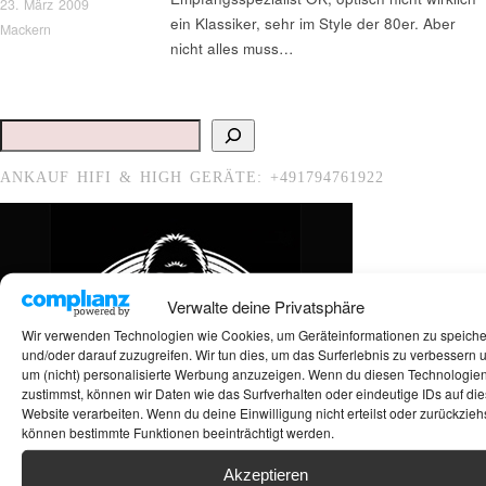
23. März 2009
ein Klassiker, sehr im Style der 80er. Aber
Mackern
nicht alles muss…
Suchen
ANKAUF HIFI & HIGH GERÄTE: +491794761922
Verwalte deine Privatsphäre
Wir verwenden Technologien wie Cookies, um Geräteinformationen zu speich
und/oder darauf zuzugreifen. Wir tun dies, um das Surferlebnis zu verbessern 
um (nicht) personalisierte Werbung anzuzeigen. Wenn du diesen Technologie
zustimmst, können wir Daten wie das Surfverhalten oder eindeutige IDs auf die
Website verarbeiten. Wenn du deine Einwilligung nicht erteilst oder zurückziehs
können bestimmte Funktionen beeinträchtigt werden.
Akzeptieren