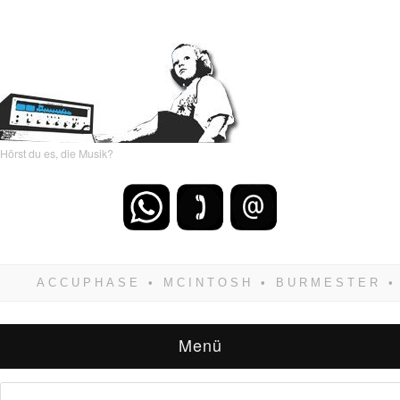
Hörst du es, die Musik?
Wenn Du dich weigerst zu verlieren, wirst Du
zwangsläufig siegen! Und noch was: Hifi
verkaufst Du am besten bei uns!
Menü