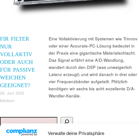
FIR FILTER
Eine Vollaktivierung mit Systemen wie Trinnov
oder einer Acourate-PC-Lösung bedeutet in
NUR
der Praxis eine gigantische Materialschlacht.
VOLLAKTIV
Das Signal erfährt eine A/D-Wandlung,
ODER AUCH
wandert durch den DSP (was unweigerlich
FÜR PASSIVE
Latenz erzeugt) und wird danach in drei oder
WEICHEN
vier Frequenzbänder aufgeteilt. Plötzlich
GEEIGNET?
benötigen wir sechs bis acht exzellente D/A-
28. Juni 2026
Wandler-Kanäle.
Mackern
Suchen
Verwalte deine Privatsphäre
ANKAUF HIFI & HIGH GERÄTE: +491794761922