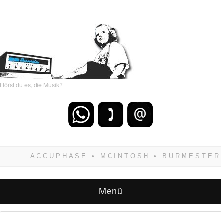
Hörst du es, die Musik?
Wenn Du dich weigerst zu verlieren, wirst Du
zwangsläufig siegen! Und noch was: Hifi
verkaufst Du am besten bei uns!
Menü