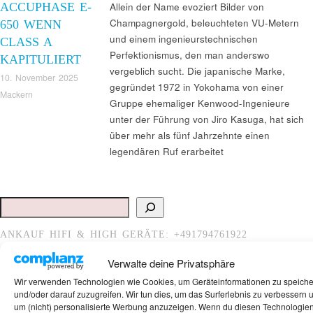
ACCUPHASE E-
Allein der Name evoziert Bilder von
Champagnergold, beleuchteten VU-Metern
650 WENN
und einem ingenieurstechnischen
CLASS A
Perfektionismus, den man anderswo
KAPITULIERT
vergeblich sucht. Die japanische Marke,
10. November 2025
gegründet 1972 in Yokohama von einer
Mackern
Gruppe ehemaliger Kenwood-Ingenieure
unter der Führung von Jiro Kasuga, hat sich
über mehr als fünf Jahrzehnte einen
legendären Ruf erarbeitet
Suchen
ANKAUF HIFI & HIGH GERÄTE: +491794761922
Verwalte deine Privatsphäre
Wir verwenden Technologien wie Cookies, um Geräteinformationen zu speich
und/oder darauf zuzugreifen. Wir tun dies, um das Surferlebnis zu verbessern 
um (nicht) personalisierte Werbung anzuzeigen. Wenn du diesen Technologie