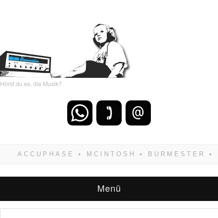
Hörst du es, die Musik?
Wenn Du dich weigerst zu verlieren, wirst Du
zwangsläufig siegen! Und noch was: Hifi
verkaufst Du am besten bei uns!
Menü