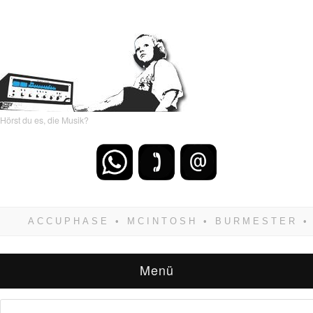
Hörst du es, die Musik?
Wenn Du dich weigerst zu verlieren, wirst Du
zwangsläufig siegen! Und noch was: Hifi
verkaufst Du am besten bei uns!
Menü