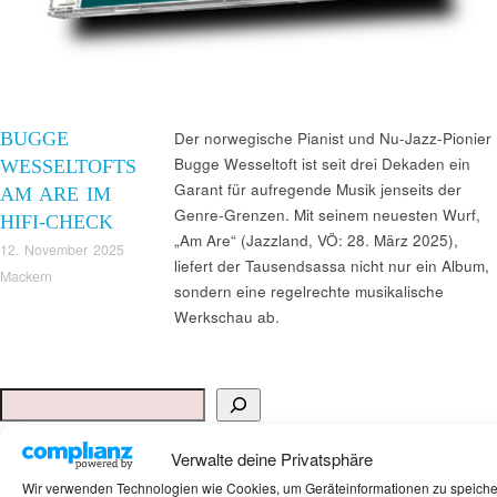
BUGGE
Der norwegische Pianist und Nu-Jazz-Pionier
Bugge Wesseltoft ist seit drei Dekaden ein
WESSELTOFTS
Garant für aufregende Musik jenseits der
AM ARE IM
Genre-Grenzen. Mit seinem neuesten Wurf,
HIFI-CHECK
„Am Are“ (Jazzland, VÖ: 28. März 2025),
12. November 2025
liefert der Tausendsassa nicht nur ein Album,
Mackern
sondern eine regelrechte musikalische
Werkschau ab.
Suchen
ANKAUF HIFI & HIGH GERÄTE: +491794761922
Verwalte deine Privatsphäre
Wir verwenden Technologien wie Cookies, um Geräteinformationen zu speich