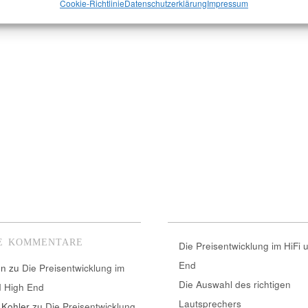
Cookie-Richtlinie
Datenschutzerklärung
Impressum
E KOMMENTARE
Die Preisentwicklung im HiFi 
End
nn
zu
Die Preisentwicklung im
Die Auswahl des richtigen
d High End
Lautsprechers
 Kohler
zu
Die Preisentwicklung