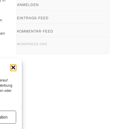
ANMELDEN
EINTRAGS-FEED
en
KOMMENTAR-FEED
man
WORDPRESS.ORG
arauf
 Werbung
en oder
lten