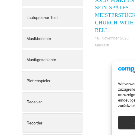
SEIN SPÄTES
MEISTERSTÜC
Lautsprecher Test
CHURCH WITH
BELL
16. November 2025
Musikberichte
Mackern
Musikgeschichte
Plattenspieler
Wir verwe
zuzugreife
anzuzeige
eindeutige
Receiver
zurückzie
Recorder