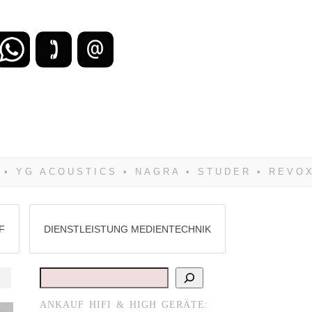
zu verlieren, wirst Du zwangsläufig
Hifi verkaufst Du am besten bei uns!
F
DIENSTLEISTUNG MEDIENTECHNIK
Suchen
ANKAUF HIFI & HIGH GERÄTE:
te