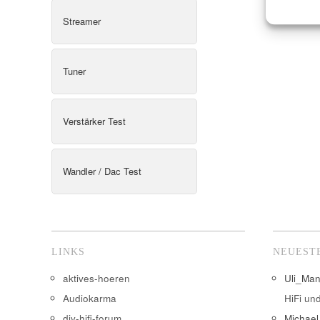
Streamer
Tuner
Verstärker Test
Wandler / Dac Test
LINKS
NEUEST
aktives-hoeren
Uli_Ma
Audiokarma
HiFi un
diy-hifi-forum
Michael