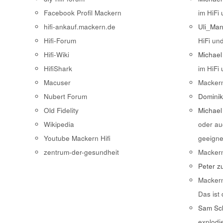
Facebook Profil Mackern
im HiFi
hifi-ankauf.mackern.de
Uli_Ma
Hifi-Forum
HiFi un
Hifi-Wiki
Michael
HifiShark
im HiFi
Macuser
Macker
Nubert Forum
Domini
Old Fidelity
Michael
Wikipedia
oder au
Youtube Mackern Hifi
geeigne
zentrum-der-gesundheit
Macker
Peter
z
Macker
Das ist
Sam Sch
explodi