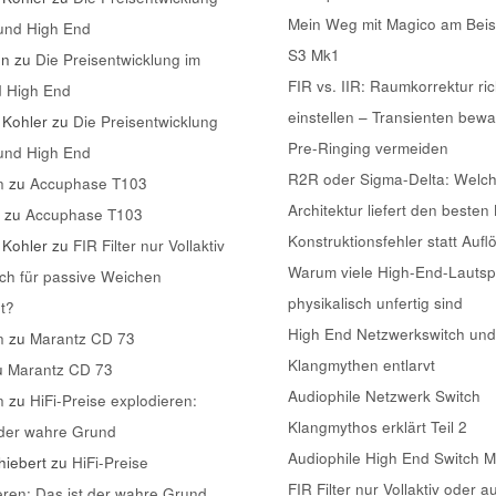
Mein Weg mit Magico am Beis
 und High End
S3 Mk1
nn
zu
Die Preisentwicklung im
FIR vs. IIR: Raumkorrektur ric
d High End
einstellen – Transienten bew
 Kohler
zu
Die Preisentwicklung
Pre-Ringing vermeiden
 und High End
R2R oder Sigma-Delta: Welc
n
zu
Accuphase T103
Architektur liefert den besten
k
zu
Accuphase T103
Konstruktionsfehler statt Aufl
 Kohler
zu
FIR Filter nur Vollaktiv
Warum viele High-End-Lautsp
ch für passive Weichen
physikalisch unfertig sind
t?
High End Netzwerkswitch und
n
zu
Marantz CD 73
Klangmythen entlarvt
u
Marantz CD 73
Audiophile Netzwerk Switch
n
zu
HiFi-Preise explodieren:
Klangmythos erklärt Teil 2
 der wahre Grund
Audiophile High End Switch 
iebert
zu
HiFi-Preise
FIR Filter nur Vollaktiv oder a
eren: Das ist der wahre Grund