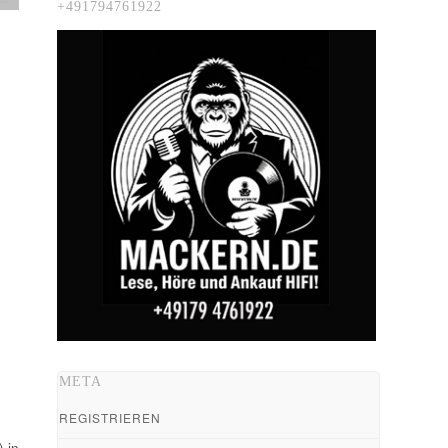
+491794761922
META
REGISTRIEREN
 in