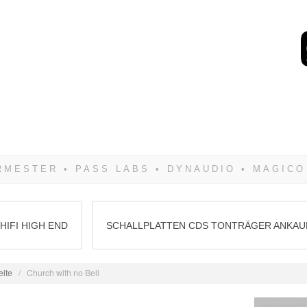
Wenn Du dich weigerst 
siegen! Und noch was: 
HIFI HIGH END
SCHALLPLATTEN CDS TONTRÄGER ANKAU
eite
/
Church with no Bell
Musikberich