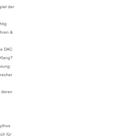
piel der
htig
ahren &
he DAC
 Klang?
ösung:
recher
 deren
Mythos
uch für