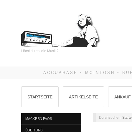
Hörst du es, die Musik?
STARTSEITE
ARTIKELSEITE
ANKAUF 
Durchsuchen:
Starts
MACKERN FAQS
ÜBER UNS