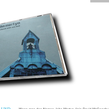
 UND
Wenn man den Namen John Martyn (Iain David McGeachy)