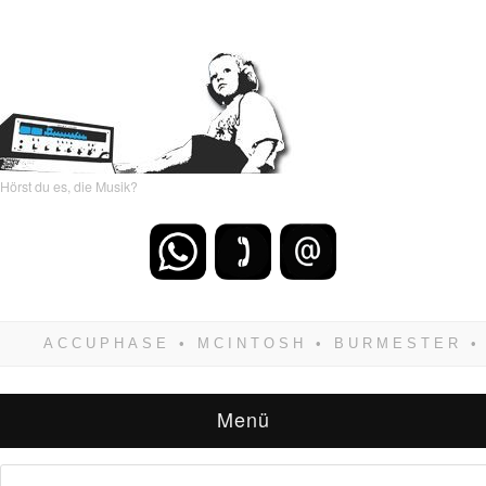
Hörst du es, die Musik?
Wenn Du dich weigerst zu verlieren, wirst Du
zwangsläufig siegen! Und noch was: Hifi
verkaufst Du am besten bei uns!
Menü