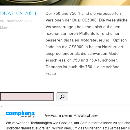
DUAL CS 705-1
Der 750 und 750-1 sind die verbesserten
Versionen der Dual CS5000. Die wesentliche
26. November 2009
Verbesserungen beziehen sich auf einen
Mackern
rezonansärmeren Plattenteller und einer
besseren digitalen Motorsteuerung. Optisch
finde ich die CS5000 in hellem Holzfurniert
ansprechender als die schwarzen Modell,
einschliesslich 750 und 750-1, schöner.
Dennoch ist auch die 750-1 eine schöne
Fräse
Suchen
ANKAUF HIFI & HIGH GERÄTE: +491794761922
Verwalte deine Privatsphäre
Wir verwenden Technologien wie Cookies, um Geräteinformationen zu speich
und/oder darauf zuzugreifen. Wir tun dies, um das Surferlebnis zu verbessern 