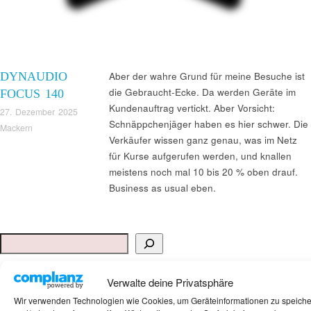
DYNAUDIO
Aber der wahre Grund für meine Besuche ist
die Gebraucht-Ecke. Da werden Geräte im
FOCUS 140
Kundenauftrag vertickt. Aber Vorsicht:
27. Dezember 2025
Schnäppchenjäger haben es hier schwer. Die
Mackern
Verkäufer wissen ganz genau, was im Netz
für Kurse aufgerufen werden, und knallen
meistens noch mal 10 bis 20 % oben drauf.
Business as usual eben.
Suchen
ANKAUF HIFI & HIGH GERÄTE: +491794761922
Verwalte deine Privatsphäre
Wir verwenden Technologien wie Cookies, um Geräteinformationen zu speich