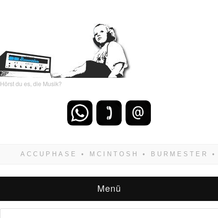
Hörst du es, die Musik?
Wenn Du dich weigerst zu verlieren, wirst Du
zwangsläufig siegen! Und noch was: Hifi
verkaufst Du am besten bei uns!
Menü