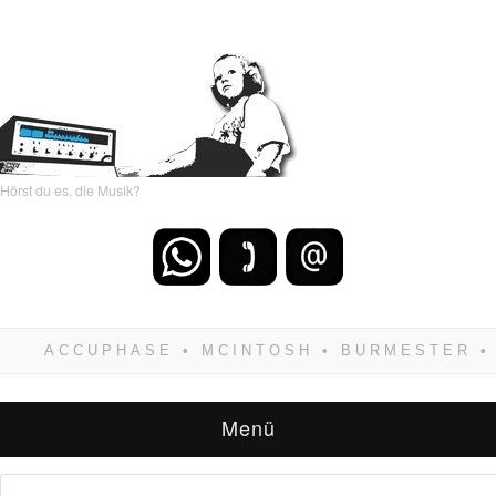
Hörst du es, die Musik?
Wenn Du dich weigerst zu verlieren, wirst Du
zwangsläufig siegen! Und noch was: Hifi
verkaufst Du am besten bei uns!
Menü