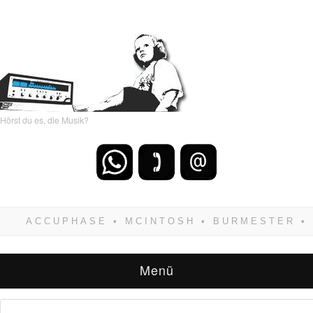
Hörst du es, die Musik?
Wenn Du dich weigerst zu verlieren, wirst Du
zwangsläufig siegen! Und noch was: Hifi
verkaufst Du am besten bei uns!
Menü