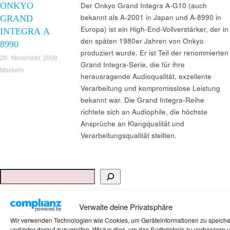
ONKYO
Der Onkyo Grand Integra A-G10 (auch
bekannt als A-2001 in Japan und A-8990 in
GRAND
Europa) ist ein High-End-Vollverstärker, der in
INTEGRA A
den späten 1980er Jahren von Onkyo
8990
produziert wurde. Er ist Teil der renommierten
20. November 2009
Grand Integra-Serie, die für ihre
Mackern
herausragende Audioqualität, exzellente
Verarbeitung und kompromisslose Leistung
bekannt war. Die Grand Integra-Reihe
richtete sich an Audiophile, die höchste
Ansprüche an Klangqualität und
Verarbeitungsqualität stellten.
Suchen
ANKAUF HIFI & HIGH GERÄTE: +491794761922
Verwalte deine Privatsphäre
Wir verwenden Technologien wie Cookies, um Geräteinformationen zu speich
und/oder darauf zuzugreifen. Wir tun dies, um das Surferlebnis zu verbessern 