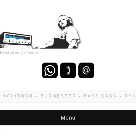
Hörst du es, die Musik?
Wenn Du dich weigerst zu verlieren, wirst Du
zwangsläufig siegen! Und noch was: Hifi
verkaufst Du am besten bei uns!
Menü