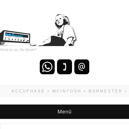
Hörst du es, die Musik?
Wenn Du dich weigerst zu verlieren, wirst Du
zwangsläufig siegen! Und noch was: Hifi
verkaufst Du am besten bei uns!
Menü