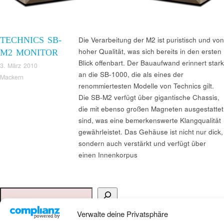
TECHNICS SB-
Die Verarbeitung der M2 ist puristisch und von
hoher Qualität, was sich bereits in den ersten
M2 MONITOR
Blick offenbart. Der Bauaufwand erinnert stark
3. März 2010
an die SB-1000, die als eines der
Mackern
renommiertesten Modelle von Technics gilt.
Die SB-M2 verfügt über gigantische Chassis,
die mit ebenso großen Magneten ausgestattet
sind, was eine bemerkenswerte Klangqualität
gewährleistet. Das Gehäuse ist nicht nur dick,
sondern auch verstärkt und verfügt über
einen Innenkorpus
Suchen
Verwalte deine Privatsphäre
ANKAUF HIFI & HIGH GERÄTE: +491794761922