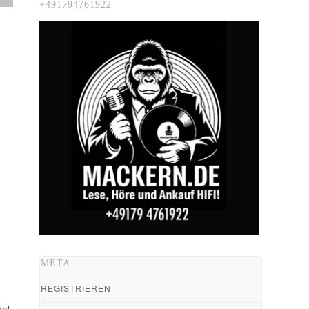
+491794761922
META
REGISTRIEREN
el.