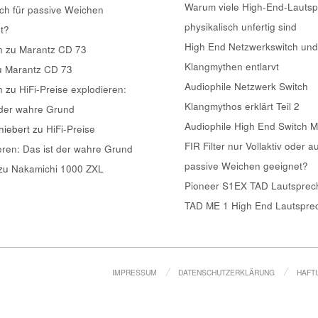
Warum viele High-End-Lautsp
ch für passive Weichen
physikalisch unfertig sind
t?
High End Netzwerkswitch und
n
zu
Marantz CD 73
Klangmythen entlarvt
u
Marantz CD 73
Audiophile Netzwerk Switch
n
zu
HiFi-Preise explodieren:
Klangmythos erklärt Teil 2
 der wahre Grund
Audiophile High End Switch 
iebert
zu
HiFi-Preise
FIR Filter nur Vollaktiv oder a
eren: Das ist der wahre Grund
passive Weichen geeignet?
zu
Nakamichi 1000 ZXL
Pioneer S1EX TAD Lautsprech
TAD ME 1 High End Lautsprec
IMPRESSUM
DATENSCHUTZERKLÄRUNG
HAFT