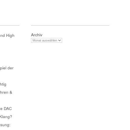
Archiv
und High
piel der
htig
ahren &
he DAC
 Klang?
ösung: