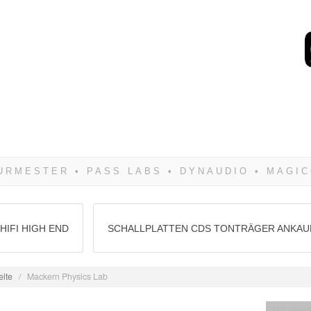
Wenn Du dich weigerst 
siegen! Und noch was: 
HIFI HIGH END
SCHALLPLATTEN CDS TONTRÄGER ANKAU
eite
/
Mackern Physics Lab
Hifi Wiss