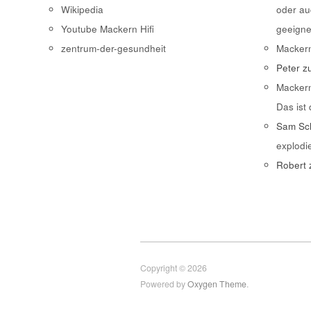
Wikipedia
oder au
Youtube Mackern Hifi
geeigne
zentrum-der-gesundheit
Macker
Peter
z
Macker
Das ist
Sam Sch
explodi
Robert
Copyright © 2026
Powered by
Oxygen Theme
.