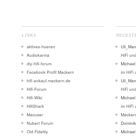
LINKS
NEUEST
aktives-hoeren
Uli_Ma
Audiokarma
HiFi un
diy-hifi-forum
Michael
Facebook Profil Mackern
im HiFi
hifi-ankauf.mackern.de
Uli_Ma
Hifi-Forum
HiFi un
Hifi-Wiki
Michael
HifiShark
im HiFi
Macuser
Macker
Nubert Forum
Domini
Old Fidelity
Michael