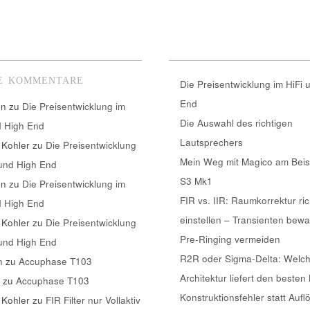
E KOMMENTARE
Die Preisentwicklung im HiFi 
End
nn
zu
Die Preisentwicklung im
Die Auswahl des richtigen
d High End
Lautsprechers
 Kohler
zu
Die Preisentwicklung
Mein Weg mit Magico am Beis
 und High End
S3 Mk1
nn
zu
Die Preisentwicklung im
FIR vs. IIR: Raumkorrektur ric
d High End
einstellen – Transienten bew
 Kohler
zu
Die Preisentwicklung
Pre-Ringing vermeiden
 und High End
R2R oder Sigma-Delta: Welc
n
zu
Accuphase T103
Architektur liefert den besten
k
zu
Accuphase T103
Konstruktionsfehler statt Aufl
 Kohler
zu
FIR Filter nur Vollaktiv