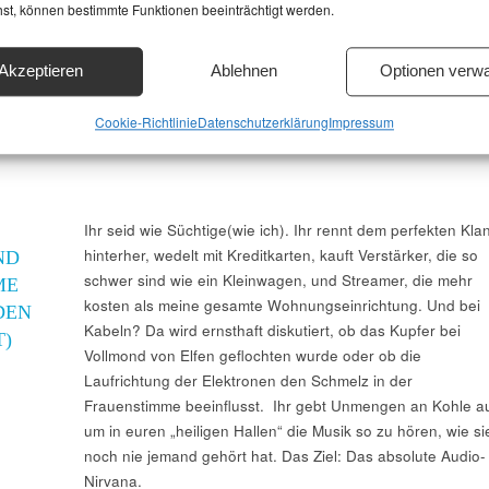
hst, können bestimmte Funktionen beeinträchtigt werden.
Akzeptieren
Ablehnen
Optionen verwa
Cookie-Richtlinie
Datenschutzerklärung
Impressum
Ihr seid wie Süchtige(wie ich). Ihr rennt dem perfekten Kla
hinterher, wedelt mit Kreditkarten, kauft Verstärker, die so
ND
schwer sind wie ein Kleinwagen, und Streamer, die mehr
ME
kosten als meine gesamte Wohnungseinrichtung. Und bei
DEN
Kabeln? Da wird ernsthaft diskutiert, ob das Kupfer bei
)
Vollmond von Elfen geflochten wurde oder ob die
Laufrichtung der Elektronen den Schmelz in der
Frauenstimme beeinflusst. Ihr gebt Unmengen an Kohle a
um in euren „heiligen Hallen“ die Musik so zu hören, wie si
noch nie jemand gehört hat. Das Ziel: Das absolute Audio-
Nirvana.