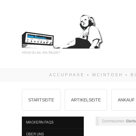
Hörst du es, die Musik?
STARTSEITE
ARTIKELSEITE
ANKAUF 
Durchsuchen:
Starts
MACKERN FAQS
ÜBER UNS