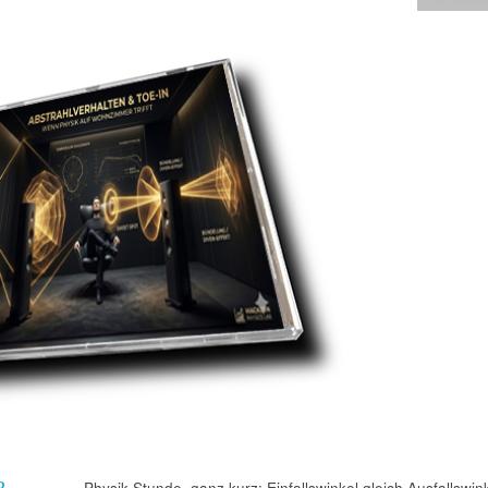
R
Physik-Stunde, ganz kurz: Einfallswinkel gleich Ausfallswink