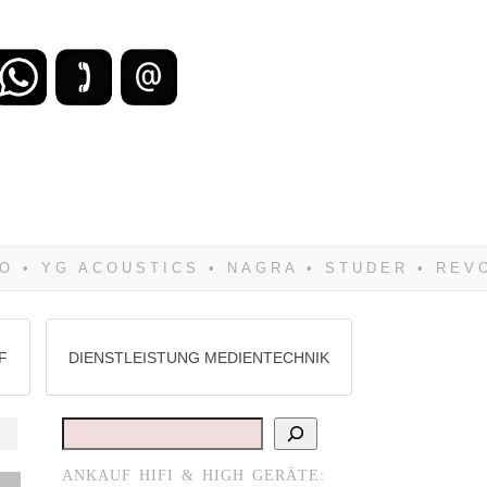
zu verlieren, wirst Du zwangsläufig
Hifi verkaufst Du am besten bei uns!
F
DIENSTLEISTUNG MEDIENTECHNIK
Suchen
ANKAUF HIFI & HIGH GERÄTE:
en