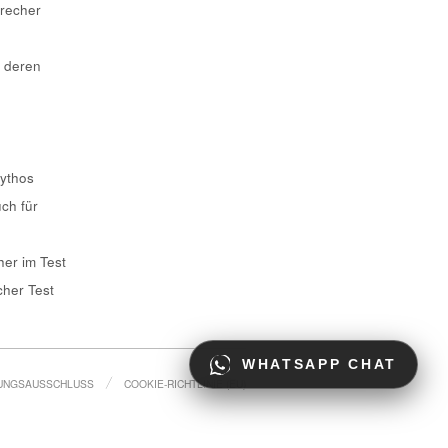
recher
 deren
Mythos
uch für
er im Test
her Test
WHATSAPP CHAT
UNGSAUSSCHLUSS
COOKIE-RICHTLINIE (EU)