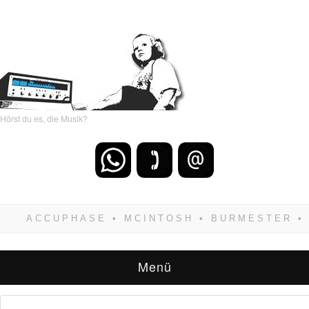
Hörst du es, die Musik?
Wenn Du dich weigerst zu verlieren, wirst Du
zwangsläufig siegen! Und noch was: Hifi
verkaufst Du am besten bei uns!
Menü