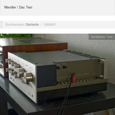
Wandler / Dac Test
Durchsuchen:
Startseite
/
SA9900
Verstärker Test