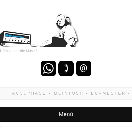
Hörst du es, die Musik?
Wenn Du dich weigerst zu verlieren, wirst Du
zwangsläufig siegen! Und noch was: Hifi
verkaufst Du am besten bei uns!
Menü