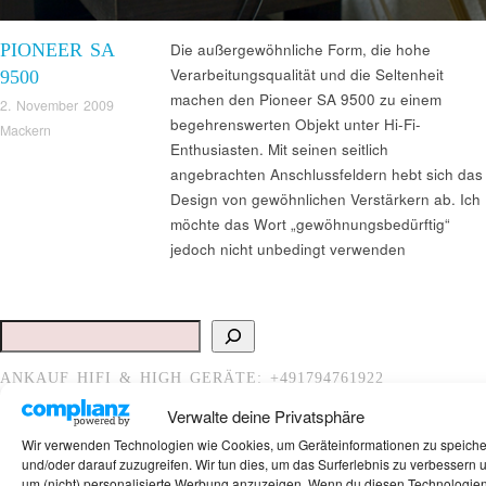
PIONEER SA
Die außergewöhnliche Form, die hohe
Verarbeitungsqualität und die Seltenheit
9500
machen den Pioneer SA 9500 zu einem
2. November 2009
begehrenswerten Objekt unter Hi-Fi-
Mackern
Enthusiasten. Mit seinen seitlich
angebrachten Anschlussfeldern hebt sich das
Design von gewöhnlichen Verstärkern ab. Ich
möchte das Wort „gewöhnungsbedürftig“
jedoch nicht unbedingt verwenden
Suchen
ANKAUF HIFI & HIGH GERÄTE: +491794761922
Verwalte deine Privatsphäre
Wir verwenden Technologien wie Cookies, um Geräteinformationen zu speich
und/oder darauf zuzugreifen. Wir tun dies, um das Surferlebnis zu verbessern 
um (nicht) personalisierte Werbung anzuzeigen. Wenn du diesen Technologie