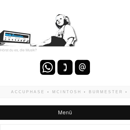
Hörst du es, die Musik?
Wenn Du dich weigerst zu verlieren, wirst Du
zwangsläufig siegen! Und noch was: Hifi
verkaufst Du am besten bei uns!
Menü