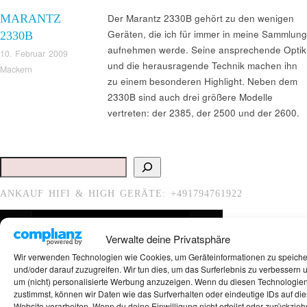
MARANTZ
Der Marantz 2330B gehört zu den wenigen
Geräten, die ich für immer in meine Sammlung
2330B
aufnehmen werde. Seine ansprechende Optik
10. Februar 2009
und die herausragende Technik machen ihn
Mackern
zu einem besonderen Highlight. Neben dem
2330B sind auch drei größere Modelle
vertreten: der 2385, der 2500 und der 2600.
Suchen
ANKAUF HIFI & HIGH GERÄTE: +491794761922
Verwalte deine Privatsphäre
Wir verwenden Technologien wie Cookies, um Geräteinformationen zu speich
und/oder darauf zuzugreifen. Wir tun dies, um das Surferlebnis zu verbessern 
um (nicht) personalisierte Werbung anzuzeigen. Wenn du diesen Technologie
zustimmst, können wir Daten wie das Surfverhalten oder eindeutige IDs auf die
Website verarbeiten. Wenn du deine Einwilligung nicht erteilst oder zurückziehs