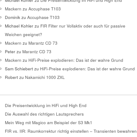
Michael Kohler
zu
Die Preisentwicklung im HiFi und High End
Mackern
zu
Accuphase T103
Dominik
zu
Accuphase T103
Michael Kohler
zu
FIR Filter nur Vollaktiv oder auch für passive
Weichen geeignet?
Mackern
zu
Marantz CD 73
Peter
zu
Marantz CD 73
Mackern
zu
HiFi-Preise explodieren: Das ist der wahre Grund
Sam Schiebert
zu
HiFi-Preise explodieren: Das ist der wahre Grund
Robert
zu
Nakamichi 1000 ZXL
Die Preisentwicklung im HiFi und High End
Die Auswahl des richtigen Lautsprechers
Mein Weg mit Magico am Beispiel der S3 Mk1
FIR vs. IIR: Raumkorrektur richtig einstellen – Transienten bewahren