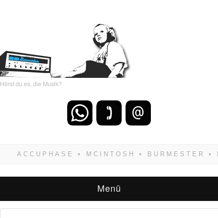
Hörst du es, die Musik?
Wenn Du dich weigerst zu verlieren, wirst Du
zwangsläufig siegen! Und noch was: Hifi
verkaufst Du am besten bei uns!
Menü