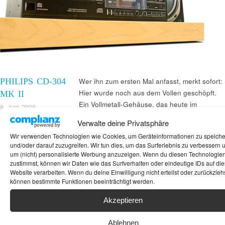
PHILIPS CD-304
Wer ihn zum ersten Mal anfasst, merkt sofort:
Hier wurde noch aus dem Vollen geschöpft.
MK II
Ein Vollmetall-Gehäuse, das heute im
9. Juni 2009
bezahlbaren Bereich fast ausgestorben ist,
Mackern
Verwalte deine Privatsphäre
sorgt für eine exzellente Haptik. Philips hat mit
Wir verwenden Technologien wie Cookies, um Geräteinformationen zu speich
diesem Gerät (und seinem 14-Bit-Vorgänger
und/oder darauf zuzugreifen. Wir tun dies, um das Surferlebnis zu verbessern 
ohne MK II) echtes
High-End erschwinglich
um (nicht) personalisierte Werbung anzuzeigen. Wenn du diesen Technologie
gemacht. Klanglich spielt dieser Belgier in
zustimmst, können wir Daten wie das Surfverhalten oder eindeutige IDs auf die
Website verarbeiten. Wenn du deine Einwilligung nicht erteilst oder zurückziehs
einer Liga
können bestimmte Funktionen beeinträchtigt werden.
Akzeptieren
Suchen
Ablehnen