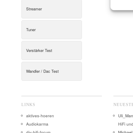
Streamer
Tuner
Verstärker Test
Wandler / Dac Test
LINKS
NEUEST
aktives-hoeren
Uli_Ma
Audiokarma
HiFi un
diy-hifi-forum
Michael