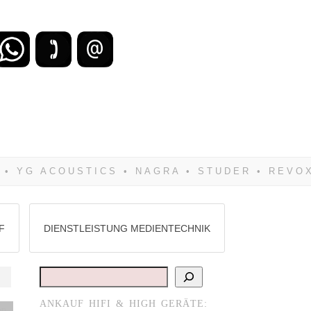
zu verlieren, wirst Du zwangsläufig
Hifi verkaufst Du am besten bei uns!
F
DIENSTLEISTUNG MEDIENTECHNIK
Suchen
ANKAUF HIFI & HIGH GERÄTE:
en