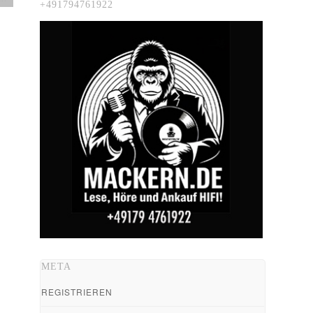
+491794761922
META
REGISTRIEREN