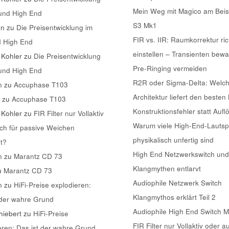
Mein Weg mit Magico am Beis
 und High End
S3 Mk1
nn
zu
Die Preisentwicklung im
FIR vs. IIR: Raumkorrektur ric
d High End
einstellen – Transienten bew
 Kohler
zu
Die Preisentwicklung
Pre-Ringing vermeiden
 und High End
R2R oder Sigma-Delta: Welc
n
zu
Accuphase T103
Architektur liefert den besten
k
zu
Accuphase T103
Konstruktionsfehler statt Aufl
 Kohler
zu
FIR Filter nur Vollaktiv
Warum viele High-End-Lautsp
ch für passive Weichen
physikalisch unfertig sind
t?
High End Netzwerkswitch und
n
zu
Marantz CD 73
Klangmythen entlarvt
u
Marantz CD 73
Audiophile Netzwerk Switch
n
zu
HiFi-Preise explodieren:
Klangmythos erklärt Teil 2
 der wahre Grund
Audiophile High End Switch 
iebert
zu
HiFi-Preise
FIR Filter nur Vollaktiv oder a
eren: Das ist der wahre Grund