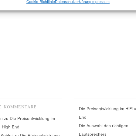
Cookie-Richtlinie
Datenschutzerklärung
Impressum
E KOMMENTARE
Die Preisentwicklung im HiFi 
End
nn
zu
Die Preisentwicklung im
Die Auswahl des richtigen
d High End
Lautsprechers
 Kohler
zu
Die Preisentwicklung