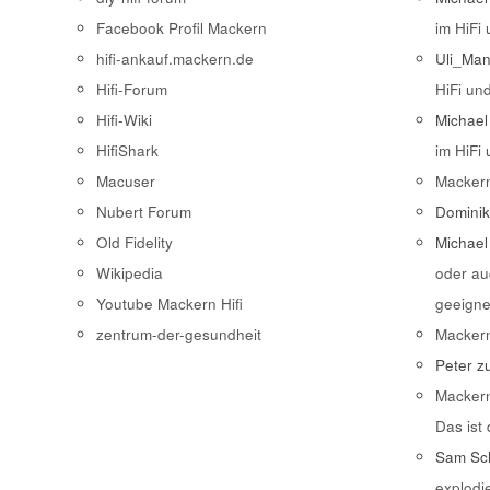
Facebook Profil Mackern
im HiFi
hifi-ankauf.mackern.de
Uli_Ma
Hifi-Forum
HiFi un
Hifi-Wiki
Michael
HifiShark
im HiFi
Macuser
Macker
Nubert Forum
Domini
Old Fidelity
Michael
Wikipedia
oder au
Youtube Mackern Hifi
geeigne
zentrum-der-gesundheit
Macker
Peter
z
Macker
Das ist
Sam Sch
explodi