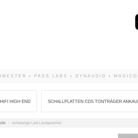
Wenn Du dich weigerst 
siegen! Und noch was: 
HIFI HIGH END
SCHALLPLATTEN CDS TONTRÄGER ANKAU
eite
/
schwierige Last Lautsprecher
Hifi Wiss