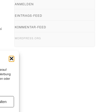
ANMELDEN
EINTRAGS-FEED
KOMMENTAR-FEED
i
WORDPRESS.ORG
arauf
 Werbung
en oder
lten