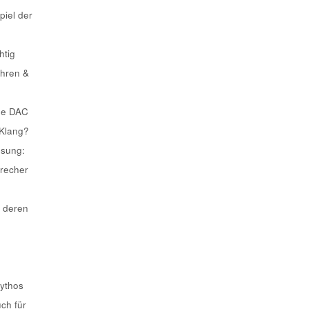
piel der
htig
ahren &
he DAC
 Klang?
ösung:
recher
 deren
Mythos
uch für