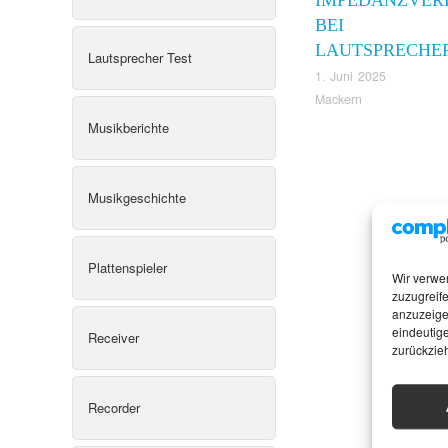
BEI
LAUTSPRECHE
Lautsprecher Test
1. Juni 2025
Mackern
Musikberichte
Musikgeschichte
Plattenspieler
Wir verwe
zuzugreife
anzuzeige
eindeutige
Receiver
zurückzie
Recorder