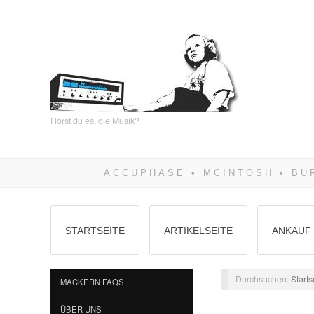
Hörst du es, die Musik?
STARTSEITE
ARTIKELSEITE
ANKAUF 
Durchsuchen:
Starts
MACKERN FAQS
ÜBER UNS