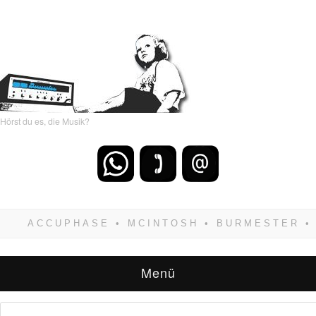
Hörst du es, die Musik?
Wenn Du dich weigerst zu verlieren, wirst Du
zwangsläufig siegen! Und noch was: Hifi
verkaufst Du am besten bei uns!
Menü