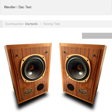
Wandler / Dac Test
Durchsuchen:
Startseite
/
Tannoy Test
Lautsprecher Test