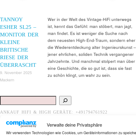
TANNOY
Wer in der Welt des Vintage-HiFi unterwegs
ist, kennt das Gefühl: man stöbert, man jagt,
ESHER SL25 –
man findet. Es ist weniger die Suche nach
MONITOR DER
dem neuesten High-End-Traum, sondern eher
KLEINE
die Wiederentdeckung alter Ingenieurskunst –
BRITISCHE
jener ehrlichen, soliden Technik vergangener
RIESE DER
Jahrzehnte. Und manchmal stolpert man über
ÜBERRASCHT
eine Geschichte, die so gut ist, dass sie fast
9. November 2025
zu schön klingt, um wahr zu sein.
Mackern
Suchen
ANKAUF HIFI & HIGH GERÄTE: +491794761922
Verwalte deine Privatsphäre
Wir verwenden Technologien wie Cookies, um Geräteinformationen zu speich