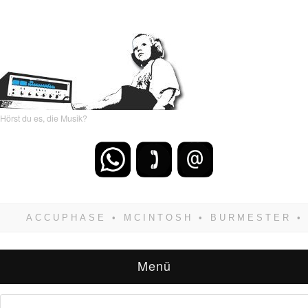
Hörst du es, die Musik?
Wenn Du dich weigerst zu verlieren, wirst Du
zwangsläufig siegen! Und noch was: Hifi
verkaufst Du am besten bei uns!
Menü