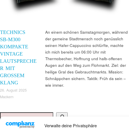
TECHNICS
An einem schönen Samstagmorgen, während
der gemeine Stadtmensch noch genüsslich
SB‑M300
seinen Hafer-Cappuccino schlürfte, machte
KOMPAKTE
ich mich bereits um 06:00 Uhr mit
VINTAGE
Thermobecher, Hoffnung und halb-offenen
LAUTSPRECHE
Augen auf den Weg zum Flohmarkt. Ziel: der
R MIT
heilige Gral des Gebrauchtmarkts. Mission:
GROSSEM K
Schnäppchen sichern. Taktik: Früh da sein –
LANG
wie immer.
26. August 2025
Mackern
Suchen
Verwalte deine Privatsphäre
ANKAUF HIFI & HIGH GERÄTE: +491794761922