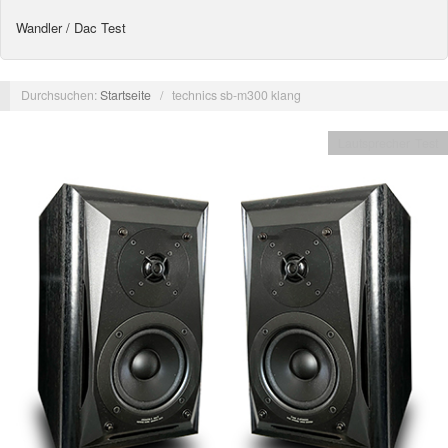
Wandler / Dac Test
Durchsuchen:
Startseite
/
technics sb-m300 klang
Lautsprecher Test