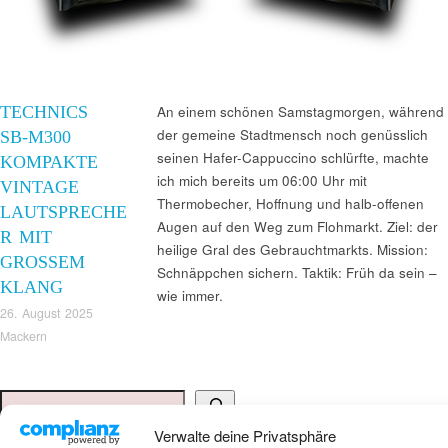
TECHNICS
An einem schönen Samstagmorgen, während
der gemeine Stadtmensch noch genüsslich
SB‑M300
seinen Hafer-Cappuccino schlürfte, machte
KOMPAKTE
ich mich bereits um 06:00 Uhr mit
VINTAGE
Thermobecher, Hoffnung und halb-offenen
LAUTSPRECHE
Augen auf den Weg zum Flohmarkt. Ziel: der
R MIT
heilige Gral des Gebrauchtmarkts. Mission:
GROSSEM K
Schnäppchen sichern. Taktik: Früh da sein –
LANG
wie immer.
26. August 2025
Mackern
Suchen
Verwalte deine Privatsphäre
ANKAUF HIFI & HIGH GERÄTE: +491794761922