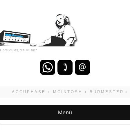
Hörst du es, die Musik?
Wenn Du dich weigerst zu verlieren, wirst Du
zwangsläufig siegen! Und noch was: Hifi
verkaufst Du am besten bei uns!
Menü