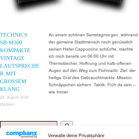
TECHNICS
An einem schönen Samstagmorgen, während
der gemeine Stadtmensch noch genüsslich
SB‑M300
seinen Hafer-Cappuccino schlürfte, machte
KOMPAKTE
ich mich bereits um 06:00 Uhr mit
VINTAGE
Thermobecher, Hoffnung und halb-offenen
LAUTSPRECHE
Augen auf den Weg zum Flohmarkt. Ziel: der
R MIT
heilige Gral des Gebrauchtmarkts. Mission:
GROSSEM K
Schnäppchen sichern. Taktik: Früh da sein –
LANG
wie immer.
26. August 2025
Mackern
Suchen
Verwalte deine Privatsphäre
ANKAUF HIFI & HIGH GERÄTE: +491794761922