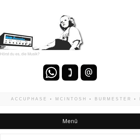
Hörst du es, die Musik?
Wenn Du dich weigerst zu verlieren, wirst Du
zwangsläufig siegen! Und noch was: Hifi
verkaufst Du am besten bei uns!
Menü