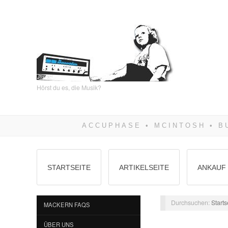
Hörst du es, die Musik?
STARTSEITE
ARTIKELSEITE
ANKAUF 
Durchsuchen:
Starts
MACKERN FAQS
ÜBER UNS