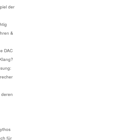
piel der
htig
ahren &
he DAC
 Klang?
ösung:
recher
 deren
Mythos
uch für