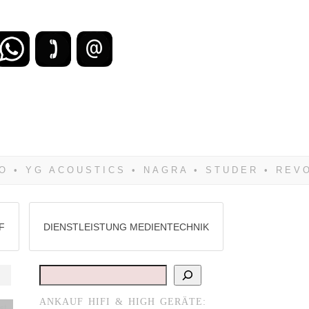
zu verlieren, wirst Du zwangsläufig
Hifi verkaufst Du am besten bei uns!
F
DIENSTLEISTUNG MEDIENTECHNIK
Suchen
ANKAUF HIFI & HIGH GERÄTE:
st