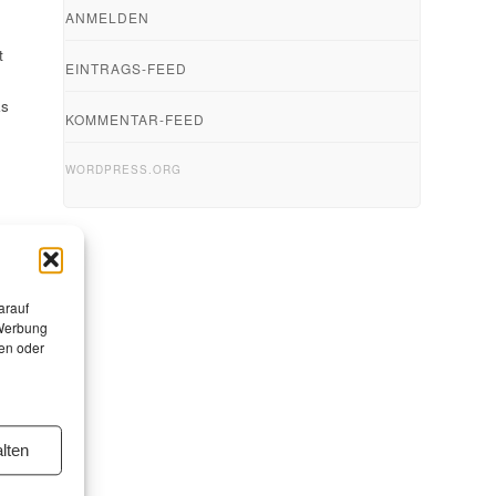
ANMELDEN
t
EINTRAGS-FEED
as
KOMMENTAR-FEED
WORDPRESS.ORG
arauf
 Werbung
en oder
lten