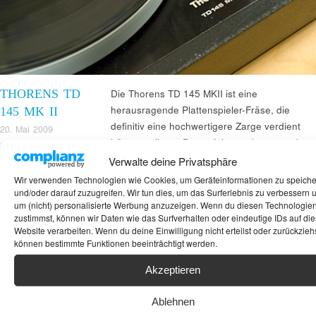
THORENS TD
Die Thorens TD 145 MKII ist eine
herausragende Plattenspieler-Fräse, die
145 MK II
definitiv eine hochwertigere Zarge verdient
20. Mai 2009
hätte, um ihrem Potenzial gerecht zu werden.
Mackern
Doch das tut ihrer klanglichen Performance
Verwalte deine Privatsphäre
keinen Abbruch. Mit der Wahl des richtigen
Wir verwenden Technologien wie Cookies, um Geräteinformationen zu speich
Tonabnehmersystems lässt sich das ohnehin
und/oder darauf zuzugreifen. Wir tun dies, um das Surferlebnis zu verbessern 
um (nicht) personalisierte Werbung anzuzeigen. Wenn du diesen Technologie
schon beachtliche Klangbild nochmals
zustimmst, können wir Daten wie das Surfverhalten oder eindeutige IDs auf die
signifikant verbessern. In meinem
Website verarbeiten. Wenn du deine Einwilligung nicht erteilst oder zurückziehs
können bestimmte Funktionen beeinträchtigt werden.
Akzeptieren
Suchen
Ablehnen
ANKAUF HIFI & HIGH GERÄTE: +491794761922