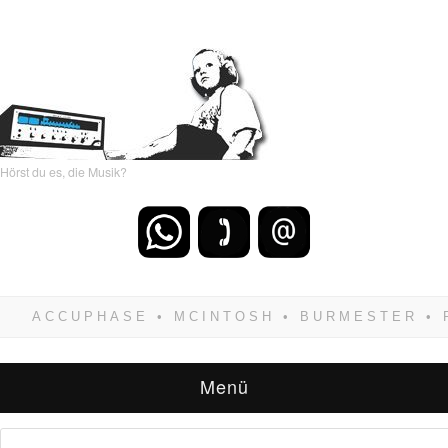
Hörst du es, die Musik?
Wenn Du dich weigerst zu verlieren, wirst Du
zwangsläufig siegen! Und noch was: Hifi
verkaufst Du am besten bei uns!
Menü