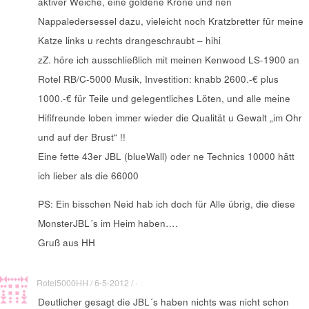
aktiver Weiche, eine goldene Krone und nen
Nappaledersessel dazu, vieleicht noch Kratzbretter für meine
Katze links u rechts drangeschraubt – hihi
zZ. höre ich ausschließlich mit meinen Kenwood LS-1900 an
Rotel RB/C-5000 Musik, Investition: knabb 2600.-€ plus
1000.-€ für Teile und gelegentliches Löten, und alle meine
Hififreunde loben immer wieder die Qualität u Gewalt „im Ohr
und auf der Brust“ !!
Eine fette 43er JBL (blueWall) oder ne Technics 10000 hätt
ich lieber als die 66000
PS: Ein bisschen Neid hab ich doch für Alle übrig, die diese
MonsterJBL´s im Heim haben….
Gruß aus HH
Rotel5000HH / 6-5-2012 / ·
Deutlicher gesagt die JBL´s haben nichts was nicht schon