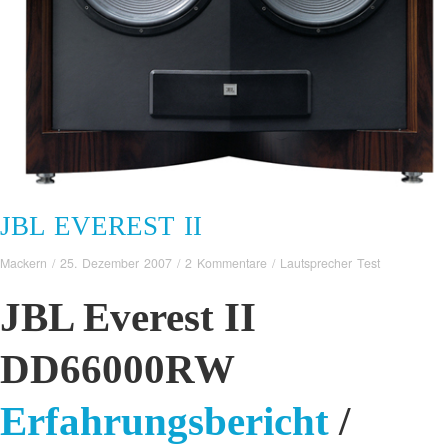
JBL EVEREST II
Mackern
/
25. Dezember 2007
/
2 Kommentare
/
Lautsprecher Test
JBL Everest II
DD66000RW
Erfahrungsbericht
/