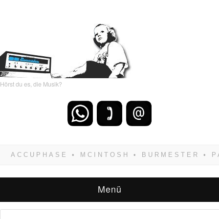
Hörst du es, die Musik?
Wenn Du dich weigerst zu verlieren, wirst Du
zwangsläufig siegen! Und noch was: Hifi
verkaufst Du am besten bei uns!
Menü