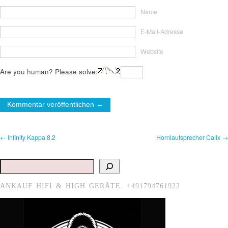
Name
E-Mail-Adresse
Website
Are you human? Please solve:
← Infinity Kappa 8.2
Hornlautsprecher Calix →
Suchen
ANKAUF HIFI & HIGH GERÄTE: +491794761922