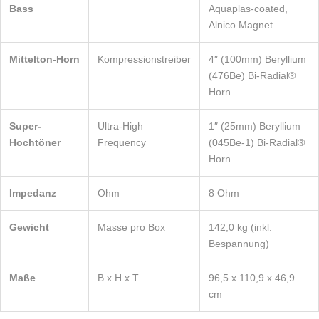
Bass
Aquaplas-coated,
Alnico Magnet
Mittelton-Horn
Kompressionstreiber
4″ (100mm) Beryllium
(476Be) Bi-Radial®
Horn
Super-
Ultra-High
1″ (25mm) Beryllium
Hochtöner
Frequency
(045Be-1) Bi-Radial®
Horn
Impedanz
Ohm
8 Ohm
Gewicht
Masse pro Box
142,0 kg (inkl.
Bespannung)
Maße
B x H x T
96,5 x 110,9 x 46,9
cm