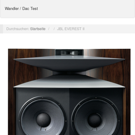
Wandler / Dac Test
Durchsuchen:
Startseite
/
/
JBL EVEREST II