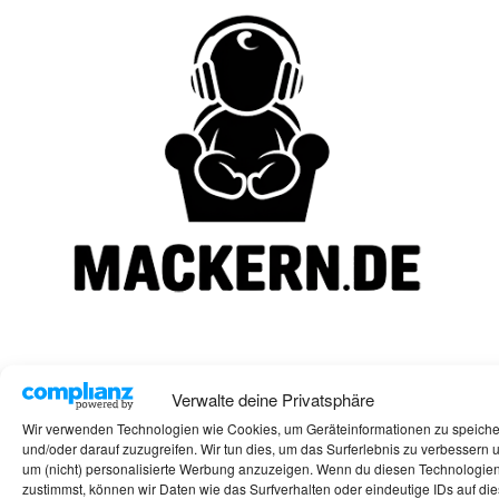
Verwalte deine Privatsphäre
Wir verwenden Technologien wie Cookies, um Geräteinformationen zu speich
2 Antworten
und/oder darauf zuzugreifen. Wir tun dies, um das Surferlebnis zu verbessern 
um (nicht) personalisierte Werbung anzuzeigen. Wenn du diesen Technologie
zustimmst, können wir Daten wie das Surfverhalten oder eindeutige IDs auf die