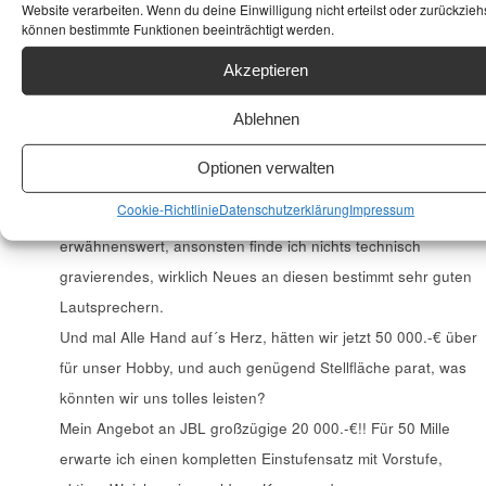
Rotel5000HH / 6-5-2012 / ·
Website verarbeiten. Wenn du deine Einwilligung nicht erteilst oder zurückziehs
können bestimmte Funktionen beeinträchtigt werden.
Hier möchte doch mal meckern bei mackern – hihi
Ich halte die Everest für vollkommen überteuert, egal was ich
Akzeptieren
bis heute über diese JBL´s gelesen habe (nie gehört), die
Ablehnen
technischen „Errungenschaften“ halten sich doch wirklich in
Grenzen, zB. hochkannt gewickelte Recheckspulendraht,
Optionen verwalten
Dynaudio hat schon in den frühen 70ern sechseckigen Draht
Cookie-Richtlinie
Datenschutzerklärung
Impressum
verbaut um Luftspalte zu minimieren, also nicht
erwähnenswert, ansonsten finde ich nichts technisch
gravierendes, wirklich Neues an diesen bestimmt sehr guten
Lautsprechern.
Und mal Alle Hand auf´s Herz, hätten wir jetzt 50 000.-€ über
für unser Hobby, und auch genügend Stellfläche parat, was
könnten wir uns tolles leisten?
Mein Angebot an JBL großzügige 20 000.-€!! Für 50 Mille
erwarte ich einen kompletten Einstufensatz mit Vorstufe,