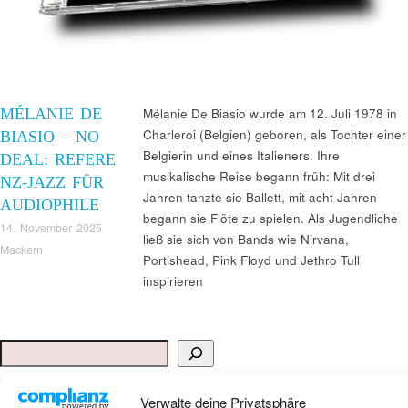
MÉLANIE DE
Mélanie De Biasio wurde am 12. Juli 1978 in
Charleroi (Belgien) geboren, als Tochter einer
BIASIO – NO
Belgierin und eines Italieners. Ihre
DEAL: REFERE
musikalische Reise begann früh: Mit drei
NZ-JAZZ FÜR
Jahren tanzte sie Ballett, mit acht Jahren
AUDIOPHILE
begann sie Flöte zu spielen. Als Jugendliche
14. November 2025
ließ sie sich von Bands wie Nirvana,
Mackern
Portishead, Pink Floyd und Jethro Tull
inspirieren
Suchen
ANKAUF HIFI & HIGH GERÄTE: +491794761922
Verwalte deine Privatsphäre