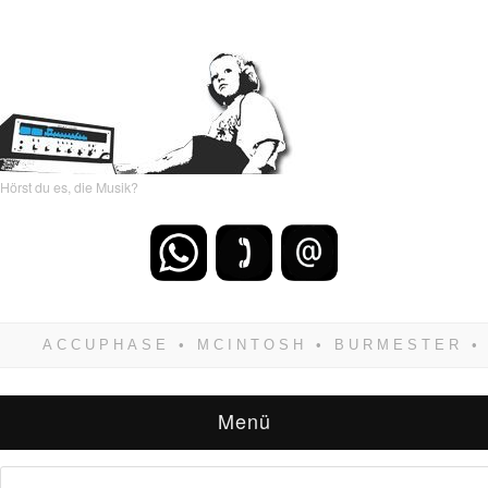
Hörst du es, die Musik?
Wenn Du dich weigerst zu verlieren, wirst Du
zwangsläufig siegen! Und noch was: Hifi
verkaufst Du am besten bei uns!
Menü