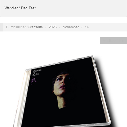
Wandler / Dac Test
Durchsuchen:
Startseite
/
2025
/
November
/
14.
Musikberichte