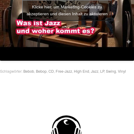
Klicke hier, um Marketing-Cookies zu
akzeptieren und diesen Inhalt zu aktivieren
Schlagwörter:
Bebob
,
Bebop
,
CD
,
Free-Jazz
,
High End
,
Jazz
,
LP
,
Swing
,
Vinyl