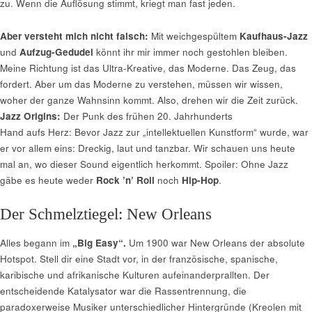
zu. Wenn die Auflösung stimmt, kriegt man fast jeden.
Aber versteht mich nicht falsch:
Mit weichgespültem
Kaufhaus-Jazz
und
Aufzug-Gedudel
könnt ihr mir immer noch gestohlen bleiben.
Meine Richtung ist das Ultra-Kreative, das Moderne. Das Zeug, das
fordert. Aber um das Moderne zu verstehen, müssen wir wissen,
woher der ganze Wahnsinn kommt. Also, drehen wir die Zeit zurück.
Jazz Origins:
Der Punk des frühen 20. Jahrhunderts
Hand aufs Herz: Bevor Jazz zur „intellektuellen Kunstform“ wurde, war
er vor allem eins: Dreckig, laut und tanzbar. Wir schauen uns heute
mal an, wo dieser Sound eigentlich herkommt. Spoiler: Ohne Jazz
gäbe es heute weder
Rock ’n’ Roll
noch
Hip-Hop
.
Der Schmelztiegel: New Orleans
Alles begann im
„Big Easy“.
Um 1900 war New Orleans der absolute
Hotspot. Stell dir eine Stadt vor, in der französische, spanische,
karibische und afrikanische Kulturen aufeinanderprallten. Der
entscheidende Katalysator war die Rassentrennung, die
paradoxerweise Musiker unterschiedlicher Hintergründe (Kreolen mit