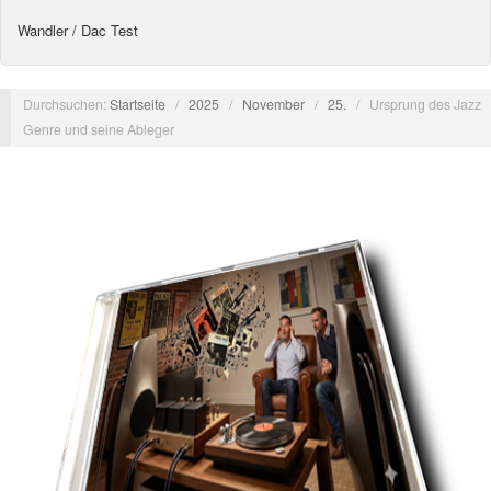
Wandler / Dac Test
Durchsuchen:
Startseite
/
2025
/
November
/
25.
/
Ursprung des Jazz
Genre und seine Ableger