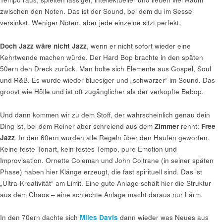
zwischen den Noten. Das ist der Sound, bei dem du im Sessel
versinkst. Weniger Noten, aber jede einzelne sitzt perfekt.
Doch Jazz wäre nicht Jazz
, wenn er nicht sofort wieder eine
Kehrtwende machen würde. Der Hard Bop brachte in den späten
50ern den Dreck zurück. Man holte sich Elemente aus Gospel, Soul
und R&B. Es wurde wieder bluesiger und „schwarzer“ im Sound. Das
groovt wie Hölle und ist oft zugänglicher als der verkopfte Bebop.
Und dann kommen wir zu dem Stoff, der wahrscheinlich genau dein
Ding ist, bei dem Reiner aber schreiend aus dem
Zimmer
rennt:
Free
Jazz
. In den 60ern wurden alle Regeln über den Haufen geworfen.
Keine feste Tonart, kein festes Tempo, pure Emotion und
Improvisation. Ornette Coleman und John Coltrane (in seiner späten
Phase) haben hier Klänge erzeugt, die fast spirituell sind. Das ist
„Ultra-Kreativität“ am Limit. Eine gute Anlage schält hier die Struktur
aus dem Chaos – eine schlechte Anlage macht daraus nur Lärm.
In den 70ern dachte sich
Miles Davis
dann wieder was Neues aus