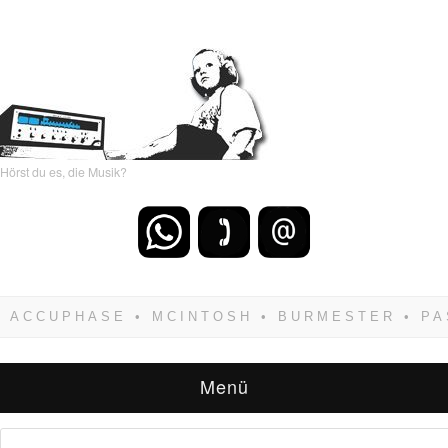
Hörst du es, die Musik?
Wenn Du dich weigerst zu verlieren, wirst Du
zwangsläufig siegen! Und noch was: Hifi
verkaufst Du am besten bei uns!
Menü