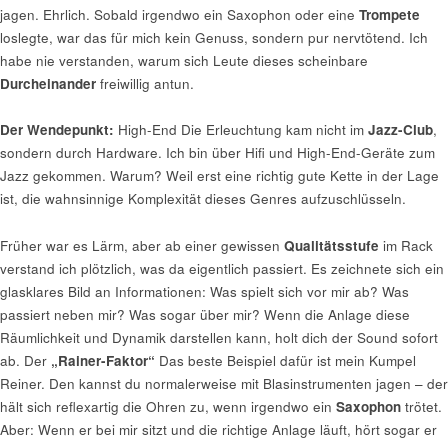
jagen. Ehrlich. Sobald irgendwo ein Saxophon oder eine
Trompete
loslegte, war das für mich kein Genuss, sondern pur nervtötend. Ich
habe nie verstanden, warum sich Leute dieses scheinbare
Durcheinander
freiwillig antun.
Der Wendepunkt:
High-End Die Erleuchtung kam nicht im
Jazz-Club
,
sondern durch Hardware. Ich bin über Hifi und High-End-Geräte zum
Jazz gekommen. Warum? Weil erst eine richtig gute Kette in der Lage
ist, die wahnsinnige Komplexität dieses Genres aufzuschlüsseln.
Früher war es Lärm, aber ab einer gewissen
Qualitätsstufe
im Rack
verstand ich plötzlich, was da eigentlich passiert. Es zeichnete sich ein
glasklares Bild an Informationen: Was spielt sich vor mir ab? Was
passiert neben mir? Was sogar über mir? Wenn die Anlage diese
Räumlichkeit und Dynamik darstellen kann, holt dich der Sound sofort
ab. Der
„Rainer-Faktor“
Das beste Beispiel dafür ist mein Kumpel
Reiner. Den kannst du normalerweise mit Blasinstrumenten jagen – der
hält sich reflexartig die Ohren zu, wenn irgendwo ein
Saxophon
trötet.
Aber: Wenn er bei mir sitzt und die richtige Anlage läuft, hört sogar er