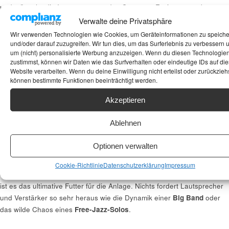
und stöpselte die Instrumente an den Strom an. Fusion war geboren.
Jazz gemischt mit der Power von Rock und Funk. Synthesizer, E-
Verwalte deine Privatsphäre
Gitarren, harte Beats. Das ist technisch anspruchsvoll, oft verdammt
Wir verwenden Technologien wie Cookies, um Geräteinformationen zu speich
schnell und hat ordentlich Druck untenrum.
und/oder darauf zuzugreifen. Wir tun dies, um das Surferlebnis zu verbessern 
um (nicht) personalisierte Werbung anzuzeigen. Wenn du diesen Technologie
zustimmst, können wir Daten wie das Surfverhalten oder eindeutige IDs auf die
Heute leben wir im
Modern Jazz
oder
Nu Jazz
. Hier ist alles erlaubt.
Website verarbeiten. Wenn du deine Einwilligung nicht erteilst oder zurückziehs
Hip-Hop-Beats, elektronische Samples, Anleihen aus der Klassik. Es ist
können bestimmte Funktionen beeinträchtigt werden.
die Summe aus 100 Jahren Experimentierfreude.
Akzeptieren
Unterm Strich
: Trau dich an den komplexen
Ablehnen
Stoff
Optionen verwalten
Vergiss das
Klischee
vom
elitären Zirkel
, in dem man Wein schwenkt
und so tut, als würde man jeden Akkord verstehen. Jazz ist am Ende
Cookie-Richtlinie
Datenschutzerklärung
Impressum
einfach nur Musik, die lebt, atmet und manchmal auch schreit. Für mich
ist es das ultimative Futter für die Anlage. Nichts fordert Lautsprecher
und Verstärker so sehr heraus wie die Dynamik einer
Big Band
oder
das wilde Chaos eines
Free-Jazz-Solos
.