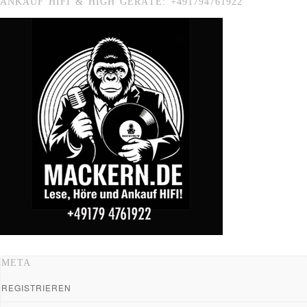
ANKAUF HIFI & HIGH GERÄTE: +491794761922
META
REGISTRIEREN