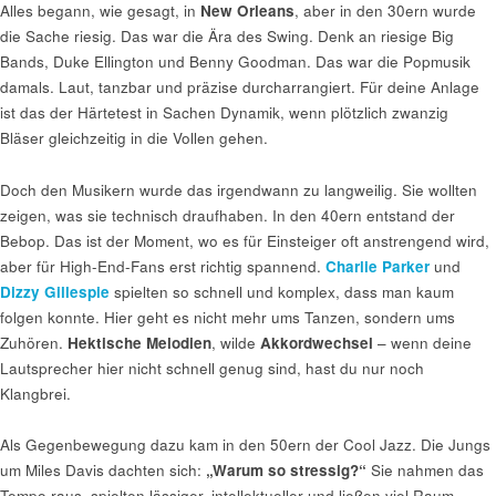
Alles begann, wie gesagt, in
New Orleans
, aber in den 30ern wurde
die Sache riesig. Das war die Ära des Swing. Denk an riesige Big
Bands, Duke Ellington und Benny Goodman. Das war die Popmusik
damals. Laut, tanzbar und präzise durcharrangiert. Für deine Anlage
ist das der Härtetest in Sachen Dynamik, wenn plötzlich zwanzig
Bläser gleichzeitig in die Vollen gehen.
Doch den Musikern wurde das irgendwann zu langweilig. Sie wollten
zeigen, was sie technisch draufhaben. In den 40ern entstand der
Bebop. Das ist der Moment, wo es für Einsteiger oft anstrengend wird,
aber für High-End-Fans erst richtig spannend.
Charlie Parker
und
Dizzy Gillespie
spielten so schnell und komplex, dass man kaum
folgen konnte. Hier geht es nicht mehr ums Tanzen, sondern ums
Zuhören.
Hektische Melodien
, wilde
Akkordwechsel
– wenn deine
Lautsprecher hier nicht schnell genug sind, hast du nur noch
Klangbrei.
Als Gegenbewegung dazu kam in den 50ern der Cool Jazz. Die Jungs
um Miles Davis dachten sich:
„Warum so stressig?“
Sie nahmen das
Tempo raus, spielten lässiger, intellektueller und ließen viel Raum