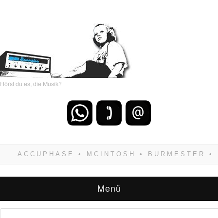
Hörst du es, die Musik?
Wenn Du dich weigerst zu verlieren, wirst Du
zwangsläufig siegen! Und noch was: Hifi
verkaufst Du am besten bei uns!
Menü