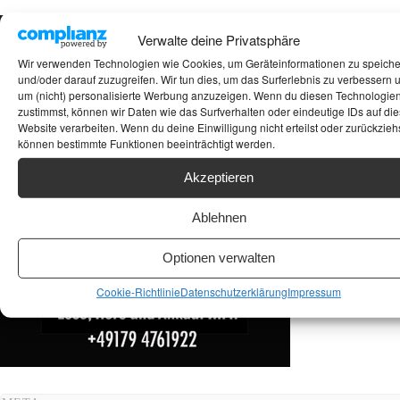
Suchen
Verwalte deine Privatsphäre
Wir verwenden Technologien wie Cookies, um Geräteinformationen zu speich
ANKAUF HIFI & HIGH GERÄTE: +491794761922
und/oder darauf zuzugreifen. Wir tun dies, um das Surferlebnis zu verbessern 
um (nicht) personalisierte Werbung anzuzeigen. Wenn du diesen Technologie
zustimmst, können wir Daten wie das Surfverhalten oder eindeutige IDs auf die
Website verarbeiten. Wenn du deine Einwilligung nicht erteilst oder zurückziehs
können bestimmte Funktionen beeinträchtigt werden.
Akzeptieren
Ablehnen
Optionen verwalten
Cookie-Richtlinie
Datenschutzerklärung
Impressum